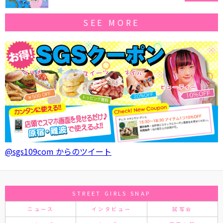
SEE MORE
@sgs109com からのツイート
STREET GIRLS SNAP
ニュース
インタビュー
試写会