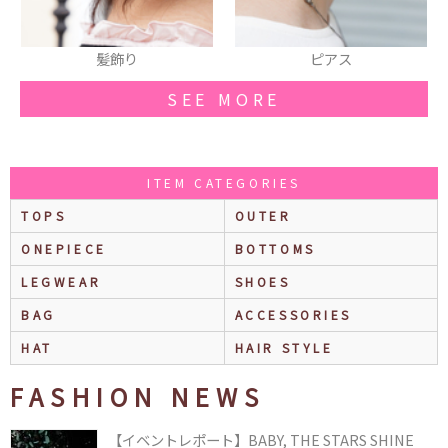
髪飾り
ピアス
SEE MORE
ITEM CATEGORIES
TOPS
OUTER
ONEPIECE
BOTTOMS
LEGWEAR
SHOES
BAG
ACCESSORIES
HAT
HAIR STYLE
FASHION NEWS
【イベントレポート】BABY, THE STARS SHINE