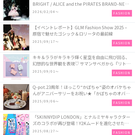
BRIGHT / ALICE and the PIRATES BRAND-NEW
COLLECTION in TOKYO
2026/02/04〜
FASHION
【イベントレポート】GLM Fashion Show 2025 –
原宿で魅せたゴシック＆ロリータの最前線
2025/09/17〜
FASHION
キキ＆ララがキラキラ輝く星空を自由に飛び回る、
幻想的な世界観を表現♡ サマンサベガから『リトル
ツインスターズ』50周年アニバーサリーイヤー』を
2025/09/01〜
FASHION
記念したコレクションが登場
Q-pot.23周年！ほっこり“かぼちゃ“姿のオバケちゃ
んがアニバーサリーをお祝い★「かぼちゃのオバケ
ーキアクセサリー」が新発売！Q-pot CAFE.では
2025/09/06〜
FASHION
「かぼちゃのオバケーキプレート」も登場
「SKINNYDIP LONDON」とナルミヤキャラクター
ズのコラボが再び登場！Y2Kムードを進化させた新
作コレクションを発売♪
2025/08/27〜
FASHION