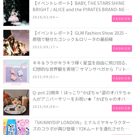
【イベントレポート】BABY, THE STARS SHINE
BRIGHT / ALICE and the PIRATES BRAND-NEW
COLLECTION in TOKYO
2026/02/04〜
FASHION
【イベントレポート】GLM Fashion Show 2025 –
原宿で魅せたゴシック＆ロリータの最前線
2025/09/17〜
FASHION
キキ＆ララがキラキラ輝く星空を自由に飛び回る、
幻想的な世界観を表現♡ サマンサベガから『リトル
ツインスターズ』50周年アニバーサリーイヤー』を
2025/09/01〜
FASHION
記念したコレクションが登場
Q-pot.23周年！ほっこり“かぼちゃ“姿のオバケちゃ
んがアニバーサリーをお祝い★「かぼちゃのオバケ
ーキアクセサリー」が新発売！Q-pot CAFE.では
2025/09/06〜
FASHION
「かぼちゃのオバケーキプレート」も登場
「SKINNYDIP LONDON」とナルミヤキャラクター
ズのコラボが再び登場！Y2Kムードを進化させた新
作コレクションを発売♪