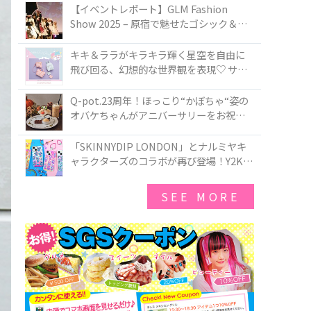
TOKYO
【イベントレポート】GLM Fashion
Show 2025 – 原宿で魅せたゴシック＆ロ
リータの最前線
キキ＆ララがキラキラ輝く星空を自由に
飛び回る、幻想的な世界観を表現♡ サマ
ンサベガから『リトルツインスターズ』
50周年アニバーサリーイヤー』を記念し
Q-pot.23周年！ほっこり“かぼちゃ“姿の
たコレクションが登場
オバケちゃんがアニバーサリーをお祝い
★「かぼちゃのオバケーキアクセサリ
ー」が新発売！Q-pot CAFE.では「かぼち
「SKINNYDIP LONDON」とナルミヤキ
ゃのオバケーキプレート」も登場
ャラクターズのコラボが再び登場！Y2Kム
ードを進化させた新作コレクションを発
売♪
SEE MORE