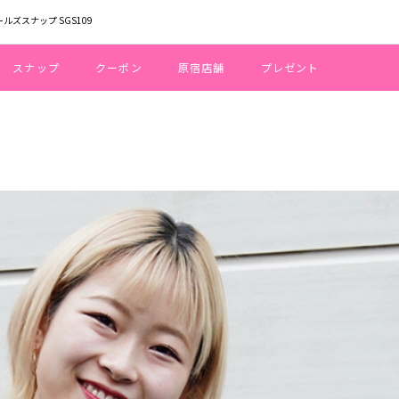
ールズスナップ SGS109
スナップ
クーポン
原宿店舗
プレゼント