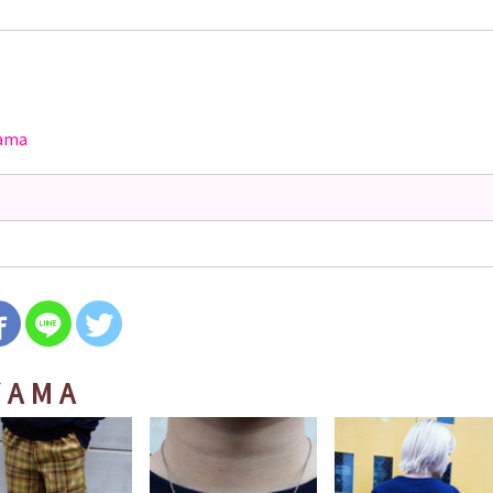
yama
YAMA