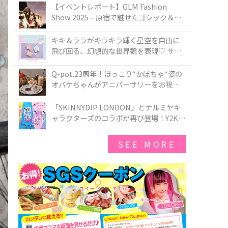
TOKYO
【イベントレポート】GLM Fashion
Show 2025 – 原宿で魅せたゴシック＆ロ
リータの最前線
キキ＆ララがキラキラ輝く星空を自由に
飛び回る、幻想的な世界観を表現♡ サマ
ンサベガから『リトルツインスターズ』
50周年アニバーサリーイヤー』を記念し
Q-pot.23周年！ほっこり“かぼちゃ“姿の
たコレクションが登場
オバケちゃんがアニバーサリーをお祝い
★「かぼちゃのオバケーキアクセサリ
ー」が新発売！Q-pot CAFE.では「かぼち
「SKINNYDIP LONDON」とナルミヤキ
ゃのオバケーキプレート」も登場
ャラクターズのコラボが再び登場！Y2Kム
ードを進化させた新作コレクションを発
売♪
SEE MORE