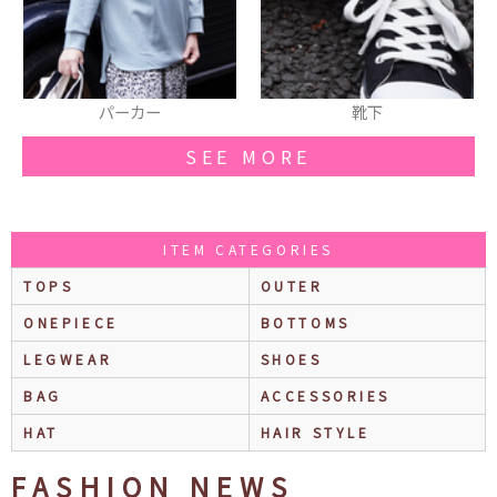
パーカー
靴下
SEE MORE
ITEM CATEGORIES
TOPS
OUTER
ONEPIECE
BOTTOMS
LEGWEAR
SHOES
BAG
ACCESSORIES
HAT
HAIR STYLE
FASHION NEWS