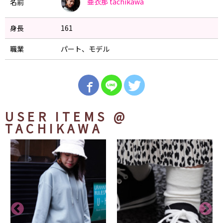
亜衣那
tachikawa
名前
身長
161
職業
パート、モデル
USER ITEMS
@
TACHIKAWA