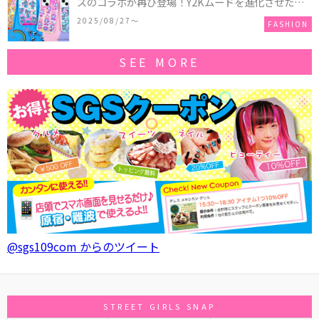
ズのコラボが再び登場！Y2Kムードを進化させた新
作コレクションを発売♪
2025/08/27〜
FASHION
SEE MORE
@sgs109com からのツイート
STREET GIRLS SNAP