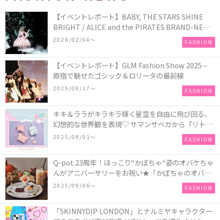
【イベントレポート】BABY, THE STARS SHINE
BRIGHT / ALICE and the PIRATES BRAND-NEW
COLLECTION in TOKYO
2026/02/04〜
FASHION
【イベントレポート】GLM Fashion Show 2025 –
原宿で魅せたゴシック＆ロリータの最前線
2025/09/17〜
FASHION
キキ＆ララがキラキラ輝く星空を自由に飛び回る、
幻想的な世界観を表現♡ サマンサベガから『リトル
ツインスターズ』50周年アニバーサリーイヤー』を
2025/09/01〜
FASHION
記念したコレクションが登場
Q-pot.23周年！ほっこり“かぼちゃ“姿のオバケちゃ
んがアニバーサリーをお祝い★「かぼちゃのオバケ
ーキアクセサリー」が新発売！Q-pot CAFE.では
2025/09/06〜
FASHION
「かぼちゃのオバケーキプレート」も登場
「SKINNYDIP LONDON」とナルミヤキャラクター