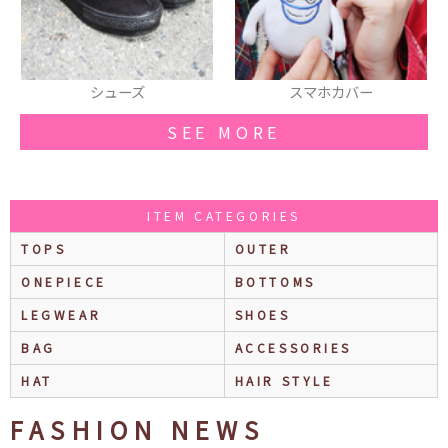
シューズ
スマホカバー
ネッ
SEE MORE
ITEM CATEGORIES
TOPS
OUTER
ONEPIECE
BOTTOMS
LEGWEAR
SHOES
BAG
ACCESSORIES
HAT
HAIR STYLE
FASHION NEWS