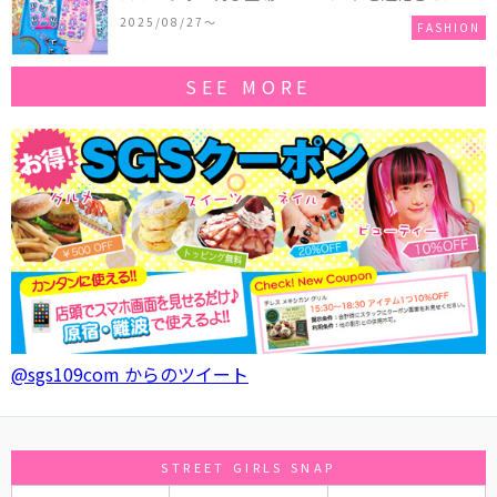
作コレクションを発売♪
2025/08/27〜
FASHION
SEE MORE
@sgs109com からのツイート
STREET GIRLS SNAP