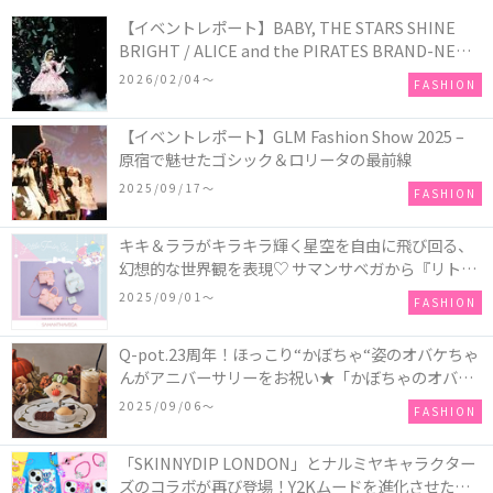
【イベントレポート】BABY, THE STARS SHINE
BRIGHT / ALICE and the PIRATES BRAND-NEW
COLLECTION in TOKYO
2026/02/04〜
FASHION
【イベントレポート】GLM Fashion Show 2025 –
原宿で魅せたゴシック＆ロリータの最前線
2025/09/17〜
FASHION
キキ＆ララがキラキラ輝く星空を自由に飛び回る、
幻想的な世界観を表現♡ サマンサベガから『リトル
ツインスターズ』50周年アニバーサリーイヤー』を
2025/09/01〜
FASHION
記念したコレクションが登場
Q-pot.23周年！ほっこり“かぼちゃ“姿のオバケちゃ
んがアニバーサリーをお祝い★「かぼちゃのオバケ
ーキアクセサリー」が新発売！Q-pot CAFE.では
2025/09/06〜
FASHION
「かぼちゃのオバケーキプレート」も登場
「SKINNYDIP LONDON」とナルミヤキャラクター
ズのコラボが再び登場！Y2Kムードを進化させた新