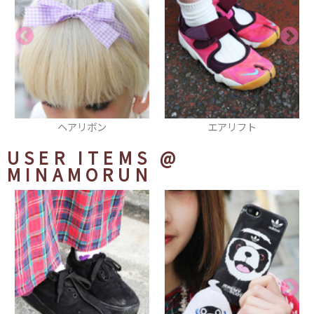
ン
エアリフト
スニーカー
USER ITEMS
@
MINAMORUN