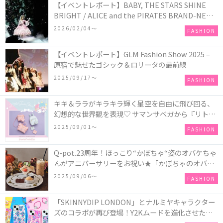
【イベントレポート】BABY, THE STARS SHINE
BRIGHT / ALICE and the PIRATES BRAND-NEW
COLLECTION in TOKYO
2026/02/04〜
FASHION
【イベントレポート】GLM Fashion Show 2025 –
原宿で魅せたゴシック＆ロリータの最前線
2025/09/17〜
FASHION
キキ＆ララがキラキラ輝く星空を自由に飛び回る、
幻想的な世界観を表現♡ サマンサベガから『リトル
ツインスターズ』50周年アニバーサリーイヤー』を
2025/09/01〜
FASHION
記念したコレクションが登場
Q-pot.23周年！ほっこり“かぼちゃ“姿のオバケちゃ
んがアニバーサリーをお祝い★「かぼちゃのオバケ
ーキアクセサリー」が新発売！Q-pot CAFE.では
2025/09/06〜
FASHION
「かぼちゃのオバケーキプレート」も登場
「SKINNYDIP LONDON」とナルミヤキャラクター
ズのコラボが再び登場！Y2Kムードを進化させた新
作コレクションを発売♪