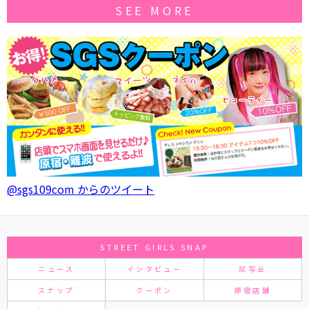
SEE MORE
@sgs109com からのツイート
STREET GIRLS SNAP
ニュース
インタビュー
試写会
スナップ
クーポン
原宿店舗