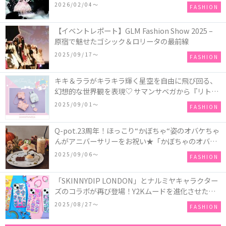
COLLECTION in TOKYO
2026/02/04〜
FASHION
【イベントレポート】GLM Fashion Show 2025 –
原宿で魅せたゴシック＆ロリータの最前線
2025/09/17〜
FASHION
キキ＆ララがキラキラ輝く星空を自由に飛び回る、
幻想的な世界観を表現♡ サマンサベガから『リトル
ツインスターズ』50周年アニバーサリーイヤー』を
2025/09/01〜
FASHION
記念したコレクションが登場
Q-pot.23周年！ほっこり“かぼちゃ“姿のオバケちゃ
んがアニバーサリーをお祝い★「かぼちゃのオバケ
ーキアクセサリー」が新発売！Q-pot CAFE.では
2025/09/06〜
FASHION
「かぼちゃのオバケーキプレート」も登場
「SKINNYDIP LONDON」とナルミヤキャラクター
ズのコラボが再び登場！Y2Kムードを進化させた新
作コレクションを発売♪
2025/08/27〜
FASHION