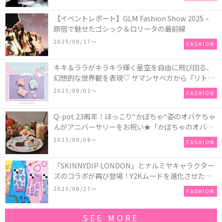
【イベントレポート】GLM Fashion Show 2025 –
原宿で魅せたゴシック＆ロリータの最前線
2025/09/17〜
FASHION
キキ＆ララがキラキラ輝く星空を自由に飛び回る、
幻想的な世界観を表現♡ サマンサベガから『リトル
ツインスターズ』50周年アニバーサリーイヤー』を
2025/09/01〜
FASHION
記念したコレクションが登場
Q-pot.23周年！ほっこり“かぼちゃ“姿のオバケちゃ
んがアニバーサリーをお祝い★「かぼちゃのオバケ
ーキアクセサリー」が新発売！Q-pot CAFE.では
2025/09/06〜
FASHION
「かぼちゃのオバケーキプレート」も登場
「SKINNYDIP LONDON」とナルミヤキャラクター
ズのコラボが再び登場！Y2Kムードを進化させた新
作コレクションを発売♪
2025/08/27〜
FASHION
SEE MORE