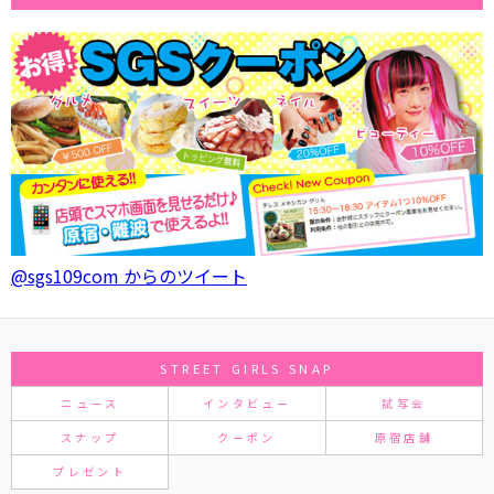
@sgs109com からのツイート
STREET GIRLS SNAP
ニュース
インタビュー
試写会
スナップ
クーポン
原宿店舗
プレゼント