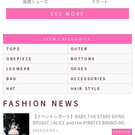
スカート
ボレロ
SEE MORE
ITEM CATEGORIES
TOPS
OUTER
ONEPIECE
BOTTOMS
LEGWEAR
SHOES
BAG
ACCESSORIES
HAT
HAIR STYLE
FASHION NEWS
【イベントレポート】BABY, THE STARS SHINE
BRIGHT / ALICE and the PIRATES BRAND-NEW
COLLECTION in TOKYO
2026/02/04〜
FASHION