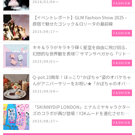
COLLECTION in TOKYO
2026/02/04〜
FASHION
【イベントレポート】GLM Fashion Show 2025 –
原宿で魅せたゴシック＆ロリータの最前線
2025/09/17〜
FASHION
キキ＆ララがキラキラ輝く星空を自由に飛び回る、
幻想的な世界観を表現♡ サマンサベガから『リトル
ツインスターズ』50周年アニバーサリーイヤー』を
2025/09/01〜
FASHION
記念したコレクションが登場
Q-pot.23周年！ほっこり“かぼちゃ“姿のオバケちゃ
んがアニバーサリーをお祝い★「かぼちゃのオバケ
ーキアクセサリー」が新発売！Q-pot CAFE.では
2025/09/06〜
FASHION
「かぼちゃのオバケーキプレート」も登場
「SKINNYDIP LONDON」とナルミヤキャラクター
ズのコラボが再び登場！Y2Kムードを進化させた新
作コレクションを発売♪
2025/08/27〜
FASHION