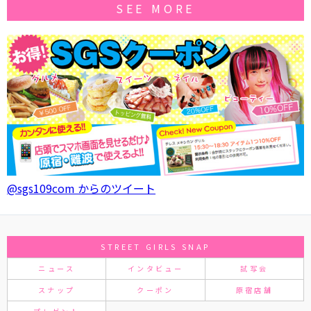
SEE MORE
@sgs109com からのツイート
STREET GIRLS SNAP
ニュース
インタビュー
試写会
スナップ
クーポン
原宿店舗