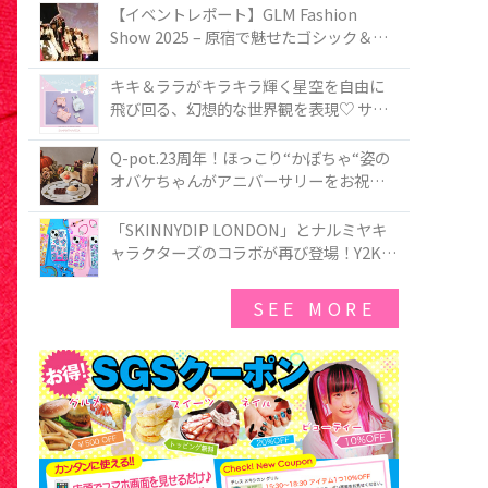
TOKYO
【イベントレポート】GLM Fashion
Show 2025 – 原宿で魅せたゴシック＆ロ
リータの最前線
キキ＆ララがキラキラ輝く星空を自由に
飛び回る、幻想的な世界観を表現♡ サマ
ンサベガから『リトルツインスターズ』
50周年アニバーサリーイヤー』を記念し
Q-pot.23周年！ほっこり“かぼちゃ“姿の
たコレクションが登場
オバケちゃんがアニバーサリーをお祝い
★「かぼちゃのオバケーキアクセサリ
ー」が新発売！Q-pot CAFE.では「かぼち
「SKINNYDIP LONDON」とナルミヤキ
ゃのオバケーキプレート」も登場
ャラクターズのコラボが再び登場！Y2Kム
ードを進化させた新作コレクションを発
売♪
SEE MORE