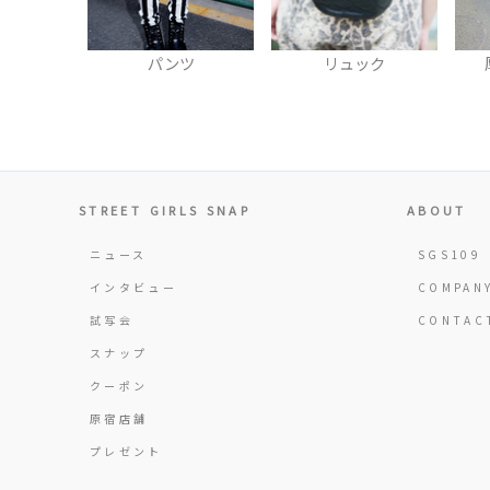
ツ
リュック
厚底スニーカー
STREET GIRLS SNAP
ABOUT
ニュース
SGS109
インタビュー
COMPAN
試写会
CONTAC
スナップ
クーポン
原宿店舗
プレゼント