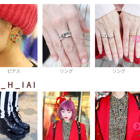
リング
リング
時計
_H_IAI