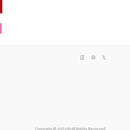
パンツ
リュック
厚底スニ
𝕏
Copyright © SGS109 All Rights Reserved.