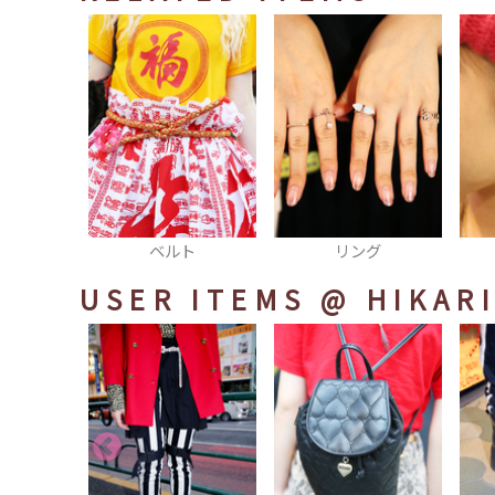
ト
リング
ピアス
USER ITEMS
@ HIKARI