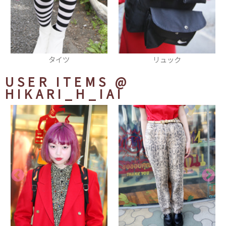
リュック
スカート
USER ITEMS
@
HIKARI_H_IAI