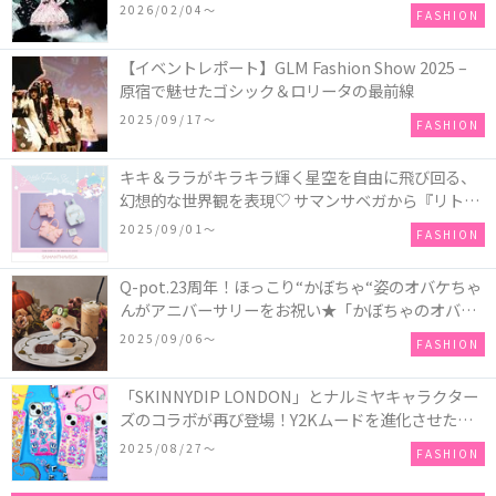
COLLECTION in TOKYO
2026/02/04〜
FASHION
【イベントレポート】GLM Fashion Show 2025 –
原宿で魅せたゴシック＆ロリータの最前線
2025/09/17〜
FASHION
キキ＆ララがキラキラ輝く星空を自由に飛び回る、
幻想的な世界観を表現♡ サマンサベガから『リトル
ツインスターズ』50周年アニバーサリーイヤー』を
2025/09/01〜
FASHION
記念したコレクションが登場
Q-pot.23周年！ほっこり“かぼちゃ“姿のオバケちゃ
んがアニバーサリーをお祝い★「かぼちゃのオバケ
ーキアクセサリー」が新発売！Q-pot CAFE.では
2025/09/06〜
FASHION
「かぼちゃのオバケーキプレート」も登場
「SKINNYDIP LONDON」とナルミヤキャラクター
ズのコラボが再び登場！Y2Kムードを進化させた新
作コレクションを発売♪
2025/08/27〜
FASHION