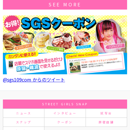
SEE MORE
@sgs109com からのツイート
STREET GIRLS SNAP
ニュース
インタビュー
試写会
スナップ
クーポン
原宿店舗