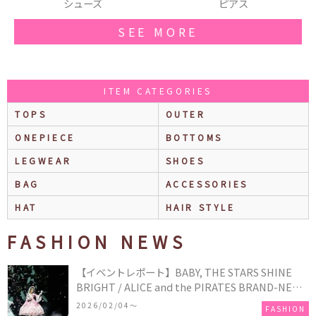
ピアス
ショルダーバッグ
SEE MORE
ITEM CATEGORIES
TOPS
OUTER
ONEPIECE
BOTTOMS
LEGWEAR
SHOES
BAG
ACCESSORIES
HAT
HAIR STYLE
FASHION NEWS
【イベントレポート】BABY, THE STARS SHINE
BRIGHT / ALICE and the PIRATES BRAND-NEW
COLLECTION in TOKYO
2026/02/04〜
FASHION