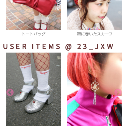
頭に巻いたスカーフ
羽織
USER ITEMS
@ 23_JXW