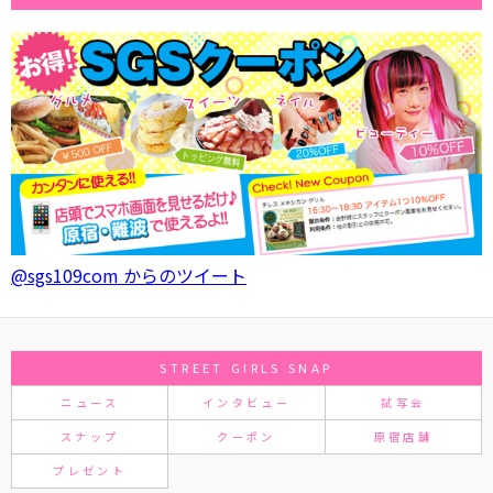
@sgs109com からのツイート
STREET GIRLS SNAP
ニュース
インタビュー
試写会
スナップ
クーポン
原宿店舗
プレゼント