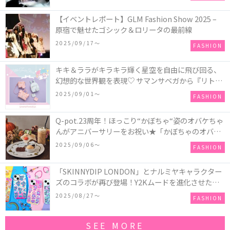
【イベントレポート】GLM Fashion Show 2025 –
原宿で魅せたゴシック＆ロリータの最前線
2025/09/17〜
FASHION
キキ＆ララがキラキラ輝く星空を自由に飛び回る、
幻想的な世界観を表現♡ サマンサベガから『リトル
ツインスターズ』50周年アニバーサリーイヤー』を
2025/09/01〜
FASHION
記念したコレクションが登場
Q-pot.23周年！ほっこり“かぼちゃ“姿のオバケちゃ
んがアニバーサリーをお祝い★「かぼちゃのオバケ
ーキアクセサリー」が新発売！Q-pot CAFE.では
2025/09/06〜
FASHION
「かぼちゃのオバケーキプレート」も登場
「SKINNYDIP LONDON」とナルミヤキャラクター
ズのコラボが再び登場！Y2Kムードを進化させた新
作コレクションを発売♪
2025/08/27〜
FASHION
SEE MORE