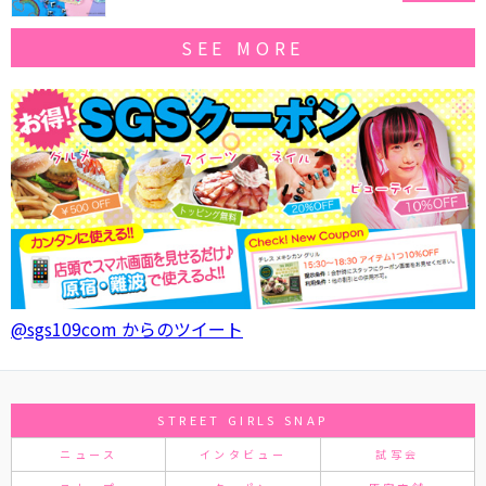
SEE MORE
@sgs109com からのツイート
STREET GIRLS SNAP
ニュース
インタビュー
試写会