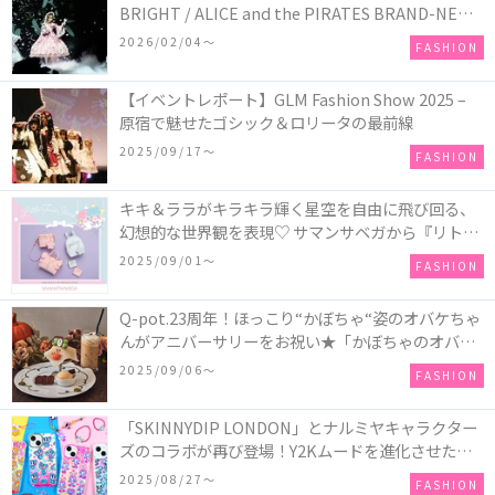
BRIGHT / ALICE and the PIRATES BRAND-NEW
COLLECTION in TOKYO
2026/02/04〜
FASHION
【イベントレポート】GLM Fashion Show 2025 –
原宿で魅せたゴシック＆ロリータの最前線
2025/09/17〜
FASHION
キキ＆ララがキラキラ輝く星空を自由に飛び回る、
幻想的な世界観を表現♡ サマンサベガから『リトル
ツインスターズ』50周年アニバーサリーイヤー』を
2025/09/01〜
FASHION
記念したコレクションが登場
Q-pot.23周年！ほっこり“かぼちゃ“姿のオバケちゃ
んがアニバーサリーをお祝い★「かぼちゃのオバケ
ーキアクセサリー」が新発売！Q-pot CAFE.では
2025/09/06〜
FASHION
「かぼちゃのオバケーキプレート」も登場
「SKINNYDIP LONDON」とナルミヤキャラクター
ズのコラボが再び登場！Y2Kムードを進化させた新
作コレクションを発売♪
2025/08/27〜
FASHION