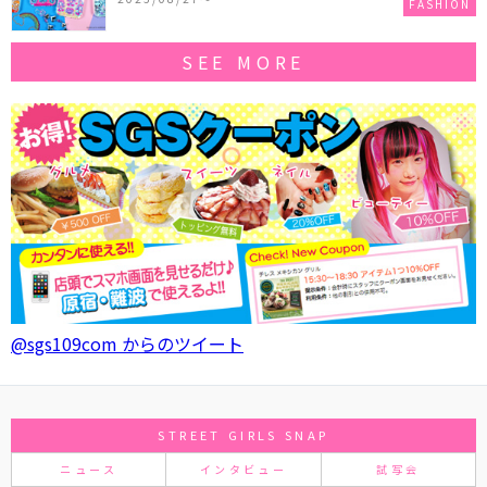
FASHION
SEE MORE
@sgs109com からのツイート
STREET GIRLS SNAP
ニュース
インタビュー
試写会