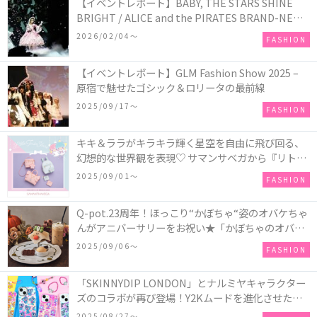
【イベントレポート】BABY, THE STARS SHINE
BRIGHT / ALICE and the PIRATES BRAND-NEW
COLLECTION in TOKYO
2026/02/04〜
FASHION
【イベントレポート】GLM Fashion Show 2025 –
原宿で魅せたゴシック＆ロリータの最前線
2025/09/17〜
FASHION
キキ＆ララがキラキラ輝く星空を自由に飛び回る、
幻想的な世界観を表現♡ サマンサベガから『リトル
ツインスターズ』50周年アニバーサリーイヤー』を
2025/09/01〜
FASHION
記念したコレクションが登場
Q-pot.23周年！ほっこり“かぼちゃ“姿のオバケちゃ
んがアニバーサリーをお祝い★「かぼちゃのオバケ
ーキアクセサリー」が新発売！Q-pot CAFE.では
2025/09/06〜
FASHION
「かぼちゃのオバケーキプレート」も登場
「SKINNYDIP LONDON」とナルミヤキャラクター
ズのコラボが再び登場！Y2Kムードを進化させた新
作コレクションを発売♪
2025/08/27〜