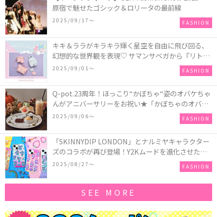
原宿で魅せたゴシック＆ロリータの最前線
2025/09/17〜
FASHION
キキ＆ララがキラキラ輝く星空を自由に飛び回る、
幻想的な世界観を表現♡ サマンサベガから『リトル
ツインスターズ』50周年アニバーサリーイヤー』を
2025/09/01〜
FASHION
記念したコレクションが登場
Q-pot.23周年！ほっこり“かぼちゃ“姿のオバケちゃ
んがアニバーサリーをお祝い★「かぼちゃのオバケ
ーキアクセサリー」が新発売！Q-pot CAFE.では
2025/09/06〜
FASHION
「かぼちゃのオバケーキプレート」も登場
「SKINNYDIP LONDON」とナルミヤキャラクター
ズのコラボが再び登場！Y2Kムードを進化させた新
作コレクションを発売♪
2025/08/27〜
FASHION
SEE MORE