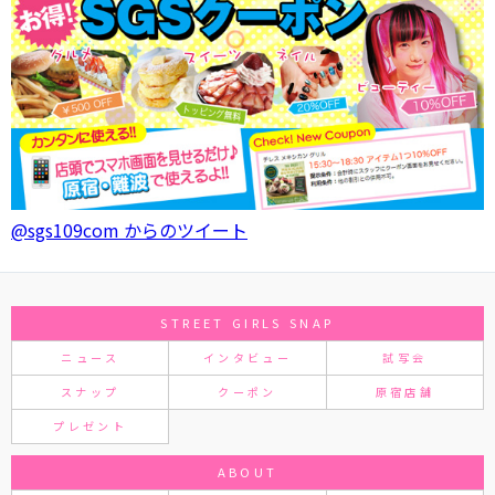
@sgs109com からのツイート
STREET GIRLS SNAP
ニュース
インタビュー
試写会
スナップ
クーポン
原宿店舗
プレゼント
ABOUT