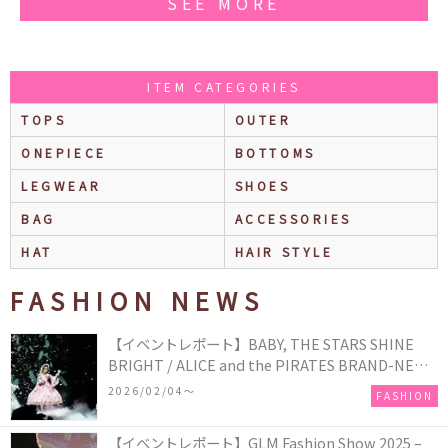
SEE MORE
ITEM CATEGORIES
TOPS
OUTER
ONEPIECE
BOTTOMS
LEGWEAR
SHOES
BAG
ACCESSORIES
HAT
HAIR STYLE
FASHION NEWS
【イベントレポート】BABY, THE STARS SHINE
BRIGHT / ALICE and the PIRATES BRAND-NEW
COLLECTION in TOKYO
2026/02/04〜
FASHION
【イベントレポート】GLM Fashion Show 2025 –