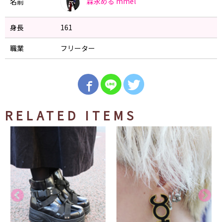
森永める
mmel
名前
身長
161
職業
フリーター
RELATED ITEMS