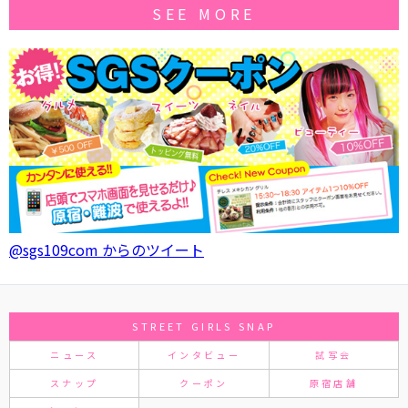
SEE MORE
@sgs109com からのツイート
STREET GIRLS SNAP
ニュース
インタビュー
試写会
スナップ
クーポン
原宿店舗