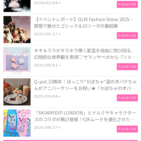
COLLECTION in TOKYO
2026/02/04〜
FASHION
【イベントレポート】GLM Fashion Show 2025 –
原宿で魅せたゴシック＆ロリータの最前線
2025/09/17〜
FASHION
キキ＆ララがキラキラ輝く星空を自由に飛び回る、
幻想的な世界観を表現♡ サマンサベガから『リトル
ツインスターズ』50周年アニバーサリーイヤー』を
2025/09/01〜
FASHION
記念したコレクションが登場
Q-pot.23周年！ほっこり“かぼちゃ“姿のオバケちゃ
んがアニバーサリーをお祝い★「かぼちゃのオバケ
ーキアクセサリー」が新発売！Q-pot CAFE.では
2025/09/06〜
FASHION
「かぼちゃのオバケーキプレート」も登場
「SKINNYDIP LONDON」とナルミヤキャラクター
ズのコラボが再び登場！Y2Kムードを進化させた新
作コレクションを発売♪
2025/08/27〜
FASHION