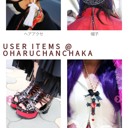
帽子
Gジャン
USER ITEMS
@
OHARUCHANCHAKA