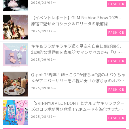
COLLECTION in TOKYO
2026/02/04〜
FASHION
【イベントレポート】GLM Fashion Show 2025 –
原宿で魅せたゴシック＆ロリータの最前線
2025/09/17〜
FASHION
キキ＆ララがキラキラ輝く星空を自由に飛び回る、
幻想的な世界観を表現♡ サマンサベガから『リトル
ツインスターズ』50周年アニバーサリーイヤー』を
2025/09/01〜
FASHION
記念したコレクションが登場
Q-pot.23周年！ほっこり“かぼちゃ“姿のオバケちゃ
んがアニバーサリーをお祝い★「かぼちゃのオバケ
ーキアクセサリー」が新発売！Q-pot CAFE.では
2025/09/06〜
FASHION
「かぼちゃのオバケーキプレート」も登場
「SKINNYDIP LONDON」とナルミヤキャラクター
ズのコラボが再び登場！Y2Kムードを進化させた新
作コレクションを発売♪
2025/08/27〜
FASHION