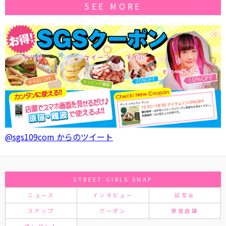
SEE MORE
@sgs109com からのツイート
STREET GIRLS SNAP
ニュース
インタビュー
試写会
スナップ
クーポン
原宿店舗