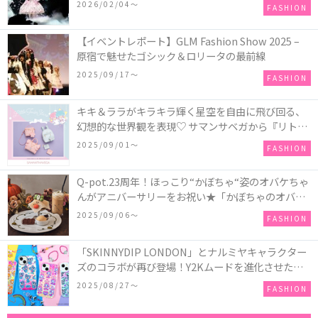
COLLECTION in TOKYO
2026/02/04〜
FASHION
【イベントレポート】GLM Fashion Show 2025 –
原宿で魅せたゴシック＆ロリータの最前線
2025/09/17〜
FASHION
キキ＆ララがキラキラ輝く星空を自由に飛び回る、
幻想的な世界観を表現♡ サマンサベガから『リトル
ツインスターズ』50周年アニバーサリーイヤー』を
2025/09/01〜
FASHION
記念したコレクションが登場
Q-pot.23周年！ほっこり“かぼちゃ“姿のオバケちゃ
んがアニバーサリーをお祝い★「かぼちゃのオバケ
ーキアクセサリー」が新発売！Q-pot CAFE.では
2025/09/06〜
FASHION
「かぼちゃのオバケーキプレート」も登場
「SKINNYDIP LONDON」とナルミヤキャラクター
ズのコラボが再び登場！Y2Kムードを進化させた新
作コレクションを発売♪
2025/08/27〜
FASHION