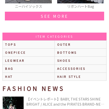
クス
リボンハートBag
ヘアアクセ
SEE MORE
ITEM CATEGORIES
TOPS
OUTER
ONEPIECE
BOTTOMS
LEGWEAR
SHOES
BAG
ACCESSORIES
HAT
HAIR STYLE
FASHION NEWS
【イベントレポート】BABY, THE STARS SHINE
BRIGHT / ALICE and the PIRATES BRAND-NEW