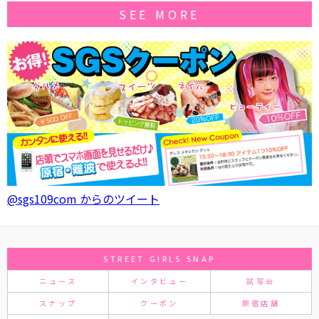
SEE MORE
@sgs109com からのツイート
STREET GIRLS SNAP
ニュース
インタビュー
試写会
スナップ
クーポン
原宿店舗