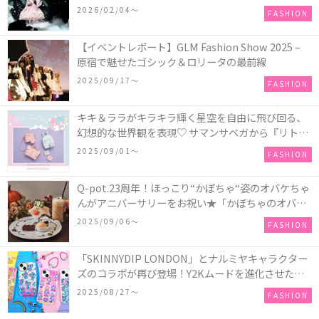
COLLECTION in TOKYO
2026/02/04〜
FASHION
【イベントレポート】GLM Fashion Show 2025 –
原宿で魅せたゴシック＆ロリータの最前線
2025/09/17〜
FASHION
キキ＆ララがキラキラ輝く星空を自由に飛び回る、
幻想的な世界観を表現♡ サマンサベガから『リトル
ツインスターズ』50周年アニバーサリーイヤー』を
2025/09/01〜
FASHION
記念したコレクションが登場
Q-pot.23周年！ほっこり“かぼちゃ“姿のオバケちゃ
んがアニバーサリーをお祝い★「かぼちゃのオバケ
ーキアクセサリー」が新発売！Q-pot CAFE.では
2025/09/06〜
FASHION
「かぼちゃのオバケーキプレート」も登場
「SKINNYDIP LONDON」とナルミヤキャラクター
ズのコラボが再び登場！Y2Kムードを進化させた新
作コレクションを発売♪
2025/08/27〜
FASHION