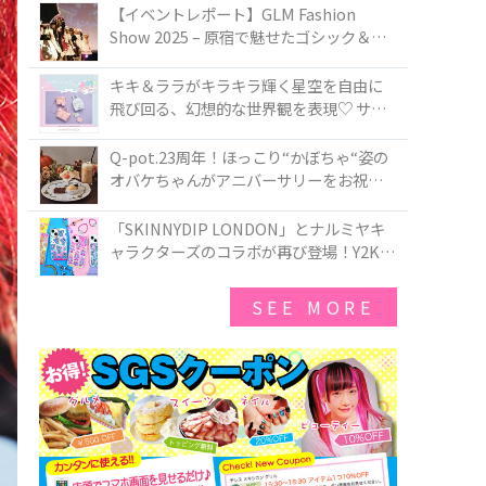
TOKYO
【イベントレポート】GLM Fashion
Show 2025 – 原宿で魅せたゴシック＆ロ
リータの最前線
キキ＆ララがキラキラ輝く星空を自由に
飛び回る、幻想的な世界観を表現♡ サマ
ンサベガから『リトルツインスターズ』
50周年アニバーサリーイヤー』を記念し
Q-pot.23周年！ほっこり“かぼちゃ“姿の
たコレクションが登場
オバケちゃんがアニバーサリーをお祝い
★「かぼちゃのオバケーキアクセサリ
ー」が新発売！Q-pot CAFE.では「かぼち
「SKINNYDIP LONDON」とナルミヤキ
ゃのオバケーキプレート」も登場
ャラクターズのコラボが再び登場！Y2Kム
ードを進化させた新作コレクションを発
売♪
SEE MORE