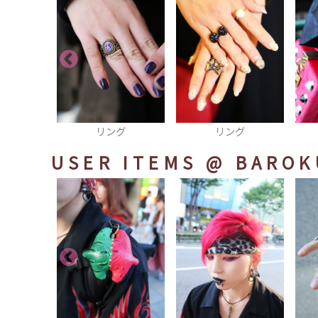
ング
リング
リング
USER ITEMS
@ BAROK