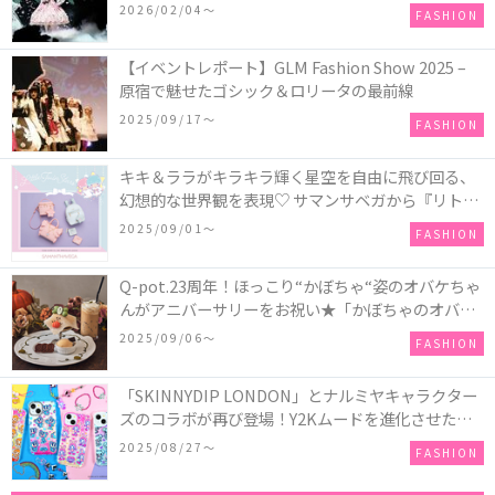
COLLECTION in TOKYO
2026/02/04〜
FASHION
【イベントレポート】GLM Fashion Show 2025 –
原宿で魅せたゴシック＆ロリータの最前線
2025/09/17〜
FASHION
キキ＆ララがキラキラ輝く星空を自由に飛び回る、
幻想的な世界観を表現♡ サマンサベガから『リトル
ツインスターズ』50周年アニバーサリーイヤー』を
2025/09/01〜
FASHION
記念したコレクションが登場
Q-pot.23周年！ほっこり“かぼちゃ“姿のオバケちゃ
んがアニバーサリーをお祝い★「かぼちゃのオバケ
ーキアクセサリー」が新発売！Q-pot CAFE.では
2025/09/06〜
FASHION
「かぼちゃのオバケーキプレート」も登場
「SKINNYDIP LONDON」とナルミヤキャラクター
ズのコラボが再び登場！Y2Kムードを進化させた新
作コレクションを発売♪
2025/08/27〜
FASHION