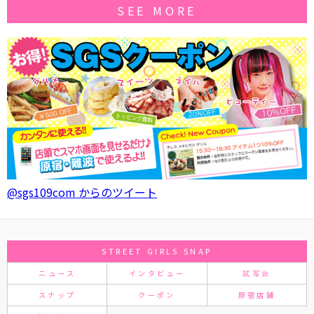
SEE MORE
@sgs109com からのツイート
STREET GIRLS SNAP
ニュース
インタビュー
試写会
スナップ
クーポン
原宿店舗