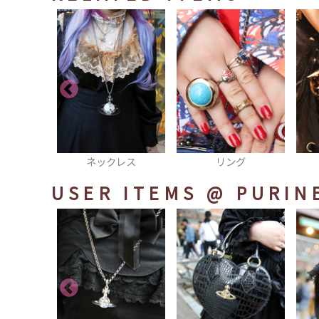
レス
ネックレス
リング
USER ITEMS
@ PURIN