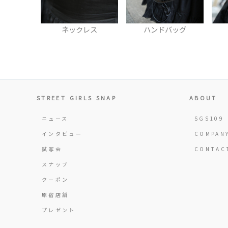
ウス
ネックレス
ハンドバッグ
STREET GIRLS SNAP
ABOUT
ニュース
SGS109
インタビュー
COMPAN
試写会
CONTAC
スナップ
クーポン
原宿店舗
プレゼント