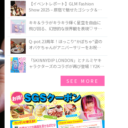
TOKYO
【イベントレポート】GLM Fashion
Show 2025 – 原宿で魅せたゴシック＆ロ
リータの最前線
キキ＆ララがキラキラ輝く星空を自由に
飛び回る、幻想的な世界観を表現♡ サマ
ンサベガから『リトルツインスターズ』
50周年アニバーサリーイヤー』を記念し
Q-pot.23周年！ほっこり“かぼちゃ“姿の
たコレクションが登場
オバケちゃんがアニバーサリーをお祝い
★「かぼちゃのオバケーキアクセサリ
ー」が新発売！Q-pot CAFE.では「かぼち
「SKINNYDIP LONDON」とナルミヤキ
ゃのオバケーキプレート」も登場
ャラクターズのコラボが再び登場！Y2Kム
ードを進化させた新作コレクションを発
売♪
SEE MORE