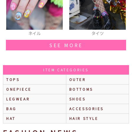
タイツ
スマホカバー
SEE MORE
ITEM CATEGORIES
TOPS
OUTER
ONEPIECE
BOTTOMS
LEGWEAR
SHOES
BAG
ACCESSORIES
HAT
HAIR STYLE