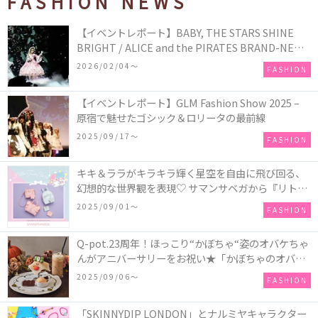
FASHION NEWS
【イベントレポート】BABY, THE STARS SHINE
BRIGHT / ALICE and the PIRATES BRAND-NEW
COLLECTION in TOKYO
2026/02/04〜
FASHION
【イベントレポート】GLM Fashion Show 2025 –
原宿で魅せたゴシック＆ロリータの最前線
2025/09/17〜
FASHION
キキ＆ララがキラキラ輝く星空を自由に飛び回る、
幻想的な世界観を表現♡ サマンサベガから『リトル
ツインスターズ』50周年アニバーサリーイヤー』を
2025/09/01〜
FASHION
記念したコレクションが登場
Q-pot.23周年！ほっこり“かぼちゃ“姿のオバケちゃ
んがアニバーサリーをお祝い★「かぼちゃのオバケ
ーキアクセサリー」が新発売！Q-pot CAFE.では
2025/09/06〜
FASHION
「かぼちゃのオバケーキプレート」も登場
「SKINNYDIP LONDON」とナルミヤキャラクター