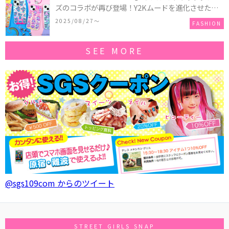
ズのコラボが再び登場！Y2Kムードを進化させた新
作コレクションを発売♪
2025/08/27〜
FASHION
SEE MORE
@sgs109com からのツイート
STREET GIRLS SNAP