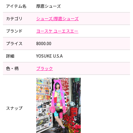
アイテム名
厚底シューズ
カテゴリ
シューズ/厚底シューズ
ブランド
ヨースケ ユーエスエー
プライス
8000.00
詳細
YOSUKE U.S.A
色・柄
ブラック
スナップ