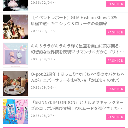
COLLECTION in TOKYO
2026/02/04〜
FASHION
【イベントレポート】GLM Fashion Show 2025 –
原宿で魅せたゴシック＆ロリータの最前線
2025/09/17〜
FASHION
キキ＆ララがキラキラ輝く星空を自由に飛び回る、
幻想的な世界観を表現♡ サマンサベガから『リトル
ツインスターズ』50周年アニバーサリーイヤー』を
2025/09/01〜
FASHION
記念したコレクションが登場
Q-pot.23周年！ほっこり“かぼちゃ“姿のオバケちゃ
んがアニバーサリーをお祝い★「かぼちゃのオバケ
ーキアクセサリー」が新発売！Q-pot CAFE.では
2025/09/06〜
FASHION
「かぼちゃのオバケーキプレート」も登場
「SKINNYDIP LONDON」とナルミヤキャラクター
ズのコラボが再び登場！Y2Kムードを進化させた新
作コレクションを発売♪
2025/08/27〜
FASHION