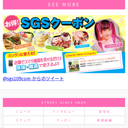
SEE MORE
@sgs109com からのツイート
STREET GIRLS SNAP
ニュース
インタビュー
試写会
スナップ
クーポン
原宿店舗