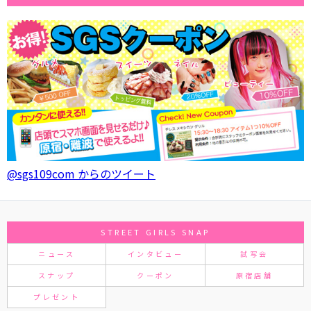
@sgs109com からのツイート
STREET GIRLS SNAP
ニュース
インタビュー
試写会
スナップ
クーポン
原宿店舗
プレゼント