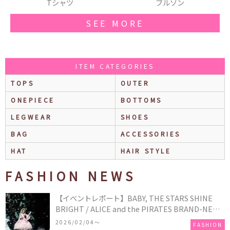
ツ
ブルゾン
ショルダーバッ
SEE MORE
ITEM CATEGORIES
TOPS
OUTER
ONEPIECE
BOTTOMS
LEGWEAR
SHOES
BAG
ACCESSORIES
HAT
HAIR STYLE
FASHION NEWS
【イベントレポート】BABY, THE STARS SHINE
BRIGHT / ALICE and the PIRATES BRAND-NEW
COLLECTION in TOKYO
2026/02/04〜
FASHION