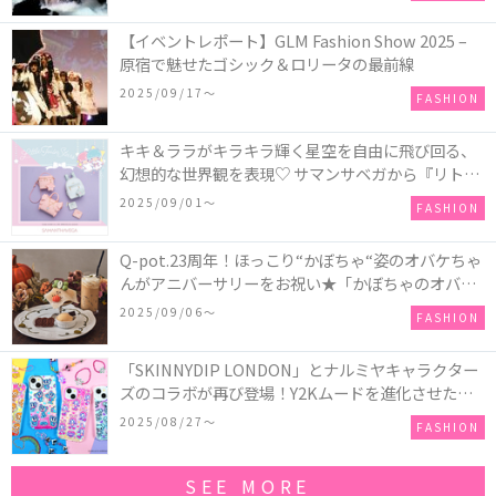
【イベントレポート】GLM Fashion Show 2025 –
原宿で魅せたゴシック＆ロリータの最前線
2025/09/17〜
FASHION
キキ＆ララがキラキラ輝く星空を自由に飛び回る、
幻想的な世界観を表現♡ サマンサベガから『リトル
ツインスターズ』50周年アニバーサリーイヤー』を
2025/09/01〜
FASHION
記念したコレクションが登場
Q-pot.23周年！ほっこり“かぼちゃ“姿のオバケちゃ
んがアニバーサリーをお祝い★「かぼちゃのオバケ
ーキアクセサリー」が新発売！Q-pot CAFE.では
2025/09/06〜
FASHION
「かぼちゃのオバケーキプレート」も登場
「SKINNYDIP LONDON」とナルミヤキャラクター
ズのコラボが再び登場！Y2Kムードを進化させた新
作コレクションを発売♪
2025/08/27〜
FASHION
SEE MORE