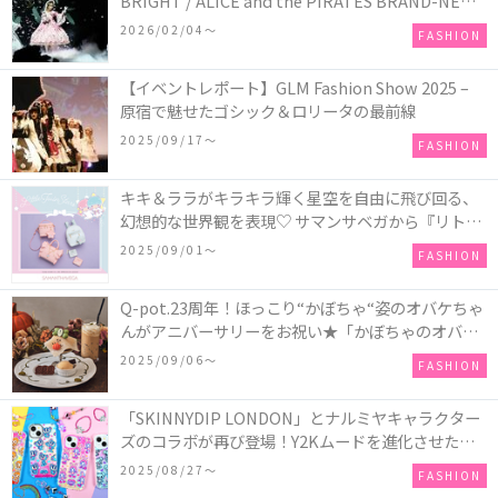
BRIGHT / ALICE and the PIRATES BRAND-NEW
COLLECTION in TOKYO
2026/02/04〜
FASHION
【イベントレポート】GLM Fashion Show 2025 –
原宿で魅せたゴシック＆ロリータの最前線
2025/09/17〜
FASHION
キキ＆ララがキラキラ輝く星空を自由に飛び回る、
幻想的な世界観を表現♡ サマンサベガから『リトル
ツインスターズ』50周年アニバーサリーイヤー』を
2025/09/01〜
FASHION
記念したコレクションが登場
Q-pot.23周年！ほっこり“かぼちゃ“姿のオバケちゃ
んがアニバーサリーをお祝い★「かぼちゃのオバケ
ーキアクセサリー」が新発売！Q-pot CAFE.では
2025/09/06〜
FASHION
「かぼちゃのオバケーキプレート」も登場
「SKINNYDIP LONDON」とナルミヤキャラクター
ズのコラボが再び登場！Y2Kムードを進化させた新
作コレクションを発売♪
2025/08/27〜
FASHION