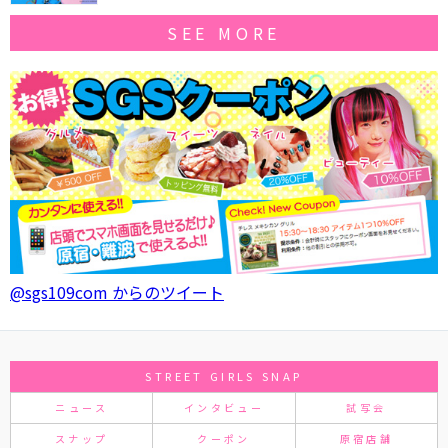
SEE MORE
@sgs109com からのツイート
STREET GIRLS SNAP
ニュース
インタビュー
試写会
スナップ
クーポン
原宿店舗