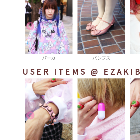
パーカ
パンプス
ネックレス
USER ITEMS
@ EZAKI