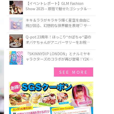
TOKYO
【イベントレポート】GLM Fashion
Show 2025 – 原宿で魅せたゴシック＆ロ
リータの最前線
キキ＆ララがキラキラ輝く星空を自由に
飛び回る、幻想的な世界観を表現♡ サマ
ンサベガから『リトルツインスターズ』
50周年アニバーサリーイヤー』を記念し
Q-pot.23周年！ほっこり“かぼちゃ“姿の
たコレクションが登場
オバケちゃんがアニバーサリーをお祝い
★「かぼちゃのオバケーキアクセサリ
ー」が新発売！Q-pot CAFE.では「かぼち
「SKINNYDIP LONDON」とナルミヤキ
ゃのオバケーキプレート」も登場
ャラクターズのコラボが再び登場！Y2Kム
ードを進化させた新作コレクションを発
売♪
SEE MORE