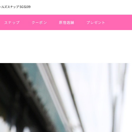
ールズスナップ SGS109
スナップ
クーポン
原宿店舗
プレゼント