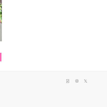
サンバイザー
ベレー帽
リン
𝕏