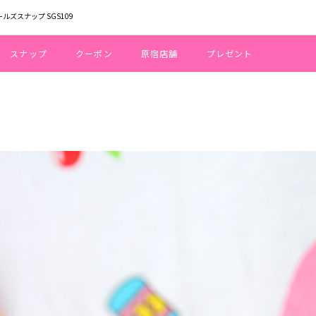
ールズスナップ SGS109
スナップ
クーポン
原宿店舗
プレゼント