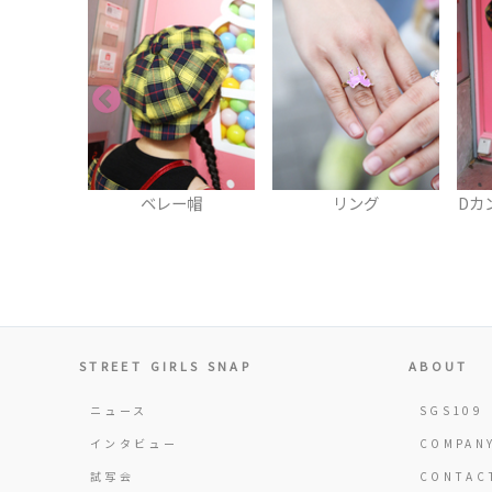
イザー
ベレー帽
リング
Dカ
STREET GIRLS SNAP
ABOUT
ニュース
SGS109
インタビュー
COMPAN
試写会
CONTAC