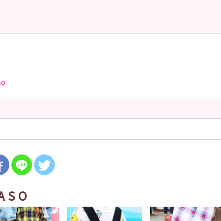
so
ASO