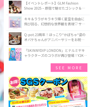
TOKYO
【イベントレポート】GLM Fashion
Show 2025 – 原宿で魅せたゴシック＆ロ
リータの最前線
キキ＆ララがキラキラ輝く星空を自由に
飛び回る、幻想的な世界観を表現♡ サマ
ンサベガから『リトルツインスターズ』
50周年アニバーサリーイヤー』を記念し
Q-pot.23周年！ほっこり“かぼちゃ“姿の
たコレクションが登場
オバケちゃんがアニバーサリーをお祝い
★「かぼちゃのオバケーキアクセサリ
ー」が新発売！Q-pot CAFE.では「かぼち
「SKINNYDIP LONDON」とナルミヤキ
ゃのオバケーキプレート」も登場
ャラクターズのコラボが再び登場！Y2Kム
ードを進化させた新作コレクションを発
売♪
SEE MORE