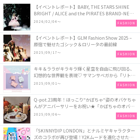
【イベントレポート】BABY, THE STARS SHINE
BRIGHT / ALICE and the PIRATES BRAND-NEW
COLLECTION in TOKYO
2026/02/04〜
FASHION
【イベントレポート】GLM Fashion Show 2025 –
原宿で魅せたゴシック＆ロリータの最前線
2025/09/17〜
FASHION
キキ＆ララがキラキラ輝く星空を自由に飛び回る、
幻想的な世界観を表現♡ サマンサベガから『リトル
ツインスターズ』50周年アニバーサリーイヤー』を
2025/09/01〜
FASHION
記念したコレクションが登場
Q-pot.23周年！ほっこり“かぼちゃ“姿のオバケちゃ
んがアニバーサリーをお祝い★「かぼちゃのオバケ
ーキアクセサリー」が新発売！Q-pot CAFE.では
2025/09/06〜
FASHION
「かぼちゃのオバケーキプレート」も登場
「SKINNYDIP LONDON」とナルミヤキャラクター
ズのコラボが再び登場！Y2Kムードを進化させた新