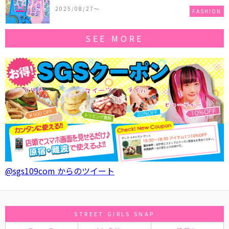
作コレクションを発売♪
2025/08/27〜
FASHION
SEE MORE
@sgs109com からのツイート
STREET GIRLS SNAP