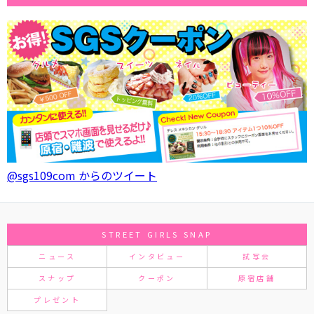
@sgs109com からのツイート
STREET GIRLS SNAP
ニュース
インタビュー
試写会
スナップ
クーポン
原宿店舗
プレゼント