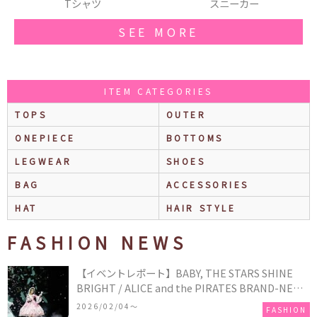
Tシャツ
スニーカー
SEE MORE
ITEM CATEGORIES
TOPS
OUTER
ONEPIECE
BOTTOMS
LEGWEAR
SHOES
BAG
ACCESSORIES
HAT
HAIR STYLE
FASHION NEWS
【イベントレポート】BABY, THE STARS SHINE
BRIGHT / ALICE and the PIRATES BRAND-NEW
COLLECTION in TOKYO
2026/02/04〜
FASHION