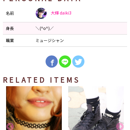
大輝
daiki3
名前
身長
＼(^o^)／
職業
ミュージシャン
RELATED ITEMS