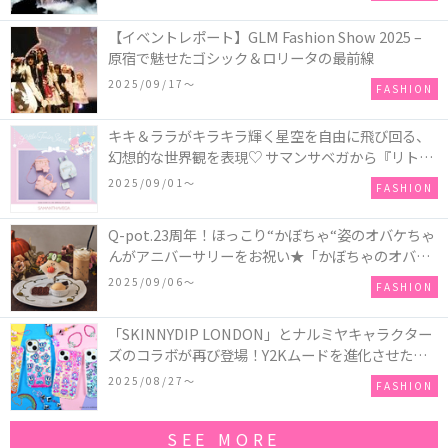
【イベントレポート】GLM Fashion Show 2025 –
原宿で魅せたゴシック＆ロリータの最前線
2025/09/17〜
FASHION
キキ＆ララがキラキラ輝く星空を自由に飛び回る、
幻想的な世界観を表現♡ サマンサベガから『リトル
ツインスターズ』50周年アニバーサリーイヤー』を
2025/09/01〜
FASHION
記念したコレクションが登場
Q-pot.23周年！ほっこり“かぼちゃ“姿のオバケちゃ
んがアニバーサリーをお祝い★「かぼちゃのオバケ
ーキアクセサリー」が新発売！Q-pot CAFE.では
2025/09/06〜
FASHION
「かぼちゃのオバケーキプレート」も登場
「SKINNYDIP LONDON」とナルミヤキャラクター
ズのコラボが再び登場！Y2Kムードを進化させた新
作コレクションを発売♪
2025/08/27〜
FASHION
SEE MORE