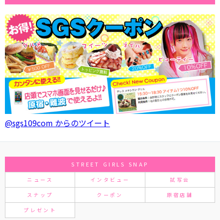
@sgs109com からのツイート
STREET GIRLS SNAP
ニュース
インタビュー
試写会
スナップ
クーポン
原宿店舗
プレゼント