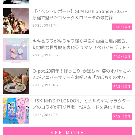
【イベントレポート】GLM Fashion Show 2025 –
原宿で魅せたゴシック＆ロリータの最前線
2025/09/17〜
FASHION
キキ＆ララがキラキラ輝く星空を自由に飛び回る、
幻想的な世界観を表現♡ サマンサベガから『リトル
ツインスターズ』50周年アニバーサリーイヤー』を
2025/09/01〜
FASHION
記念したコレクションが登場
Q-pot.23周年！ほっこり“かぼちゃ“姿のオバケちゃ
んがアニバーサリーをお祝い★「かぼちゃのオバケ
ーキアクセサリー」が新発売！Q-pot CAFE.では
2025/09/06〜
FASHION
「かぼちゃのオバケーキプレート」も登場
「SKINNYDIP LONDON」とナルミヤキャラクター
ズのコラボが再び登場！Y2Kムードを進化させた新
作コレクションを発売♪
2025/08/27〜
FASHION
SEE MORE