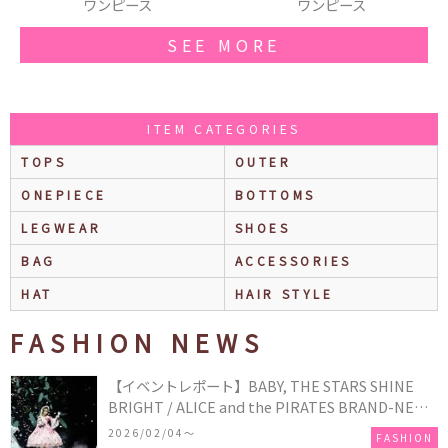
ワンピース
シューズ
SEE MORE
ITEM CATEGORIES
TOPS
OUTER
ONEPIECE
BOTTOMS
LEGWEAR
SHOES
BAG
ACCESSORIES
HAT
HAIR STYLE
FASHION NEWS
【イベントレポート】BABY, THE STARS SHINE
BRIGHT / ALICE and the PIRATES BRAND-NEW
COLLECTION in TOKYO
2026/02/04〜
FASHION