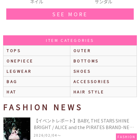
サンダル
ヘアアクセ
SEE MORE
ITEM CATEGORIES
TOPS
OUTER
ONEPIECE
BOTTOMS
LEGWEAR
SHOES
BAG
ACCESSORIES
HAT
HAIR STYLE
FASHION NEWS
【イベントレポート】BABY, THE STARS SHINE
BRIGHT / ALICE and the PIRATES BRAND-NEW
COLLECTION in TOKYO
2026/02/04〜
FASHION