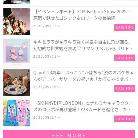
【イベントレポート】GLM Fashion Show 2025 –
原宿で魅せたゴシック＆ロリータの最前線
2025/09/17〜
FASHION
キキ＆ララがキラキラ輝く星空を自由に飛び回る、
幻想的な世界観を表現♡ サマンサベガから『リトル
ツインスターズ』50周年アニバーサリーイヤー』を
2025/09/01〜
FASHION
記念したコレクションが登場
Q-pot.23周年！ほっこり“かぼちゃ“姿のオバケちゃ
んがアニバーサリーをお祝い★「かぼちゃのオバケ
ーキアクセサリー」が新発売！Q-pot CAFE.では
2025/09/06〜
FASHION
「かぼちゃのオバケーキプレート」も登場
「SKINNYDIP LONDON」とナルミヤキャラクター
ズのコラボが再び登場！Y2Kムードを進化させた新
作コレクションを発売♪
2025/08/27〜
FASHION
SEE MORE