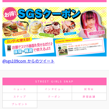
@sgs109com からのツイート
STREET GIRLS SNAP
ニュース
インタビュー
試写会
スナップ
クーポン
原宿店舗
プレゼント