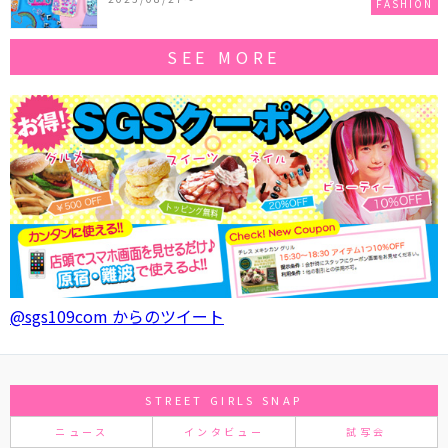
FASHION
SEE MORE
@sgs109com からのツイート
STREET GIRLS SNAP
ニュース
インタビュー
試写会