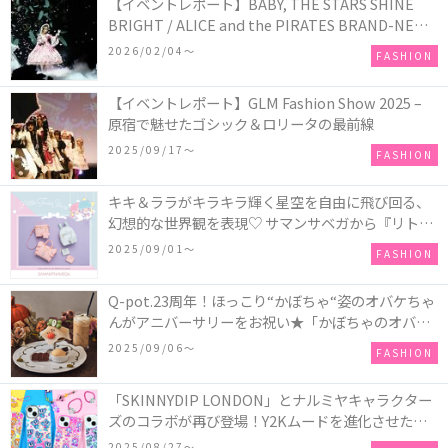
【イベントレポート】BABY, THE STARS SHINE
BRIGHT / ALICE and the PIRATES BRAND-NEW
COLLECTION in TOKYO
2026/02/04〜
FASHION
【イベントレポート】GLM Fashion Show 2025 –
原宿で魅せたゴシック＆ロリータの最前線
2025/09/17〜
FASHION
キキ＆ララがキラキラ輝く星空を自由に飛び回る、
幻想的な世界観を表現♡ サマンサベガから『リトル
ツインスターズ』50周年アニバーサリーイヤー』を
2025/09/01〜
FASHION
記念したコレクションが登場
Q-pot.23周年！ほっこり“かぼちゃ“姿のオバケちゃ
んがアニバーサリーをお祝い★「かぼちゃのオバケ
ーキアクセサリー」が新発売！Q-pot CAFE.では
2025/09/06〜
FASHION
「かぼちゃのオバケーキプレート」も登場
「SKINNYDIP LONDON」とナルミヤキャラクター
ズのコラボが再び登場！Y2Kムードを進化させた新
作コレクションを発売♪
2025/08/27〜