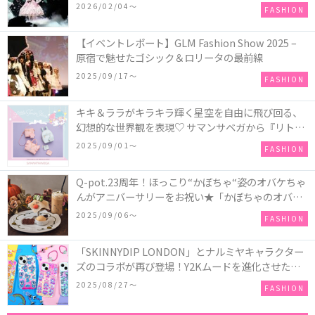
COLLECTION in TOKYO
2026/02/04〜
FASHION
【イベントレポート】GLM Fashion Show 2025 –
原宿で魅せたゴシック＆ロリータの最前線
2025/09/17〜
FASHION
キキ＆ララがキラキラ輝く星空を自由に飛び回る、
幻想的な世界観を表現♡ サマンサベガから『リトル
ツインスターズ』50周年アニバーサリーイヤー』を
2025/09/01〜
FASHION
記念したコレクションが登場
Q-pot.23周年！ほっこり“かぼちゃ“姿のオバケちゃ
んがアニバーサリーをお祝い★「かぼちゃのオバケ
ーキアクセサリー」が新発売！Q-pot CAFE.では
2025/09/06〜
FASHION
「かぼちゃのオバケーキプレート」も登場
「SKINNYDIP LONDON」とナルミヤキャラクター
ズのコラボが再び登場！Y2Kムードを進化させた新
作コレクションを発売♪
2025/08/27〜
FASHION