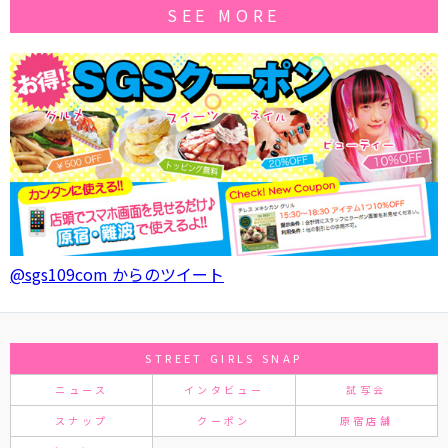
SEE MORE
@sgs109com からのツイート
STREET GIRLS SNAP
ニュース
インタビュー
試写会
スナップ
クーポン
原宿店舗