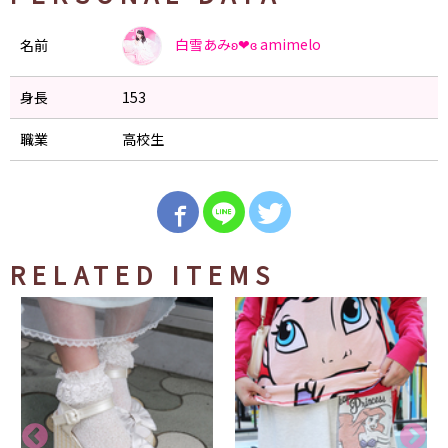
白雪あみʚ❤︎ɞ
amimelo
名前
身長
153
職業
高校生
RELATED ITEMS