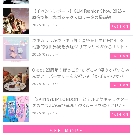
【イベントレポート】GLM Fashion Show 2025 –
原宿で魅せたゴシック＆ロリータの最前線
2025/09/17〜
FASHION
キキ＆ララがキラキラ輝く星空を自由に飛び回る、
幻想的な世界観を表現♡ サマンサベガから『リトル
ツインスターズ』50周年アニバーサリーイヤー』を
2025/09/01〜
FASHION
記念したコレクションが登場
Q-pot.23周年！ほっこり“かぼちゃ“姿のオバケちゃ
んがアニバーサリーをお祝い★「かぼちゃのオバケ
ーキアクセサリー」が新発売！Q-pot CAFE.では
2025/09/06〜
FASHION
「かぼちゃのオバケーキプレート」も登場
「SKINNYDIP LONDON」とナルミヤキャラクター
ズのコラボが再び登場！Y2Kムードを進化させた新
作コレクションを発売♪
2025/08/27〜
FASHION
SEE MORE