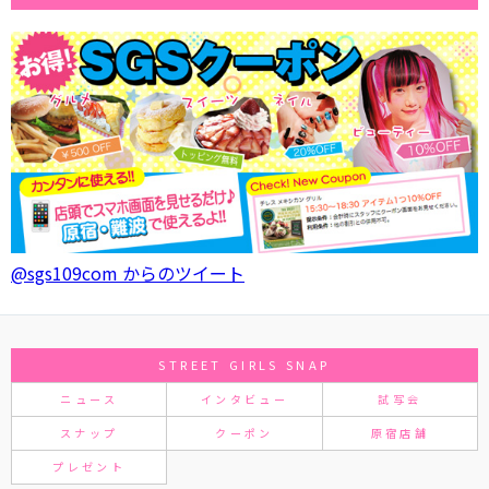
@sgs109com からのツイート
STREET GIRLS SNAP
ニュース
インタビュー
試写会
スナップ
クーポン
原宿店舗
プレゼント