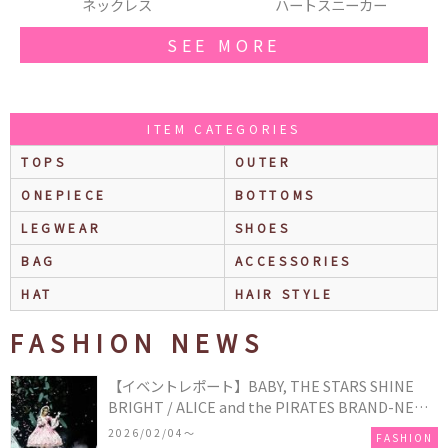
ハートスニーカー
Tシャツ
SEE MORE
ITEM CATEGORIES
TOPS
OUTER
ONEPIECE
BOTTOMS
LEGWEAR
SHOES
BAG
ACCESSORIES
HAT
HAIR STYLE
FASHION NEWS
【イベントレポート】BABY, THE STARS SHINE
BRIGHT / ALICE and the PIRATES BRAND-NEW
COLLECTION in TOKYO
2026/02/04〜
FASHION