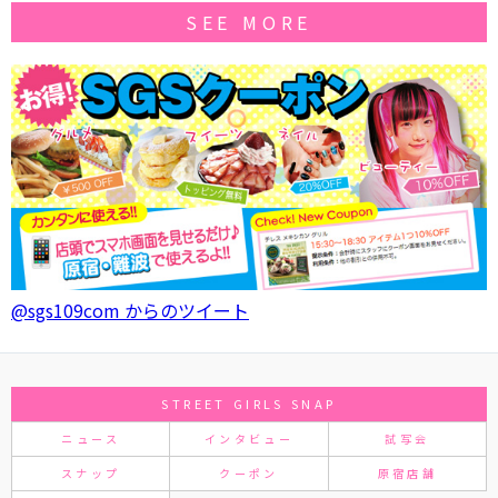
SEE MORE
@sgs109com からのツイート
STREET GIRLS SNAP
ニュース
インタビュー
試写会
スナップ
クーポン
原宿店舗