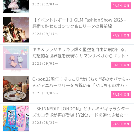
COLLECTION in TOKYO
2026/02/04〜
FASHION
【イベントレポート】GLM Fashion Show 2025 –
原宿で魅せたゴシック＆ロリータの最前線
2025/09/17〜
FASHION
キキ＆ララがキラキラ輝く星空を自由に飛び回る、
幻想的な世界観を表現♡ サマンサベガから『リトル
ツインスターズ』50周年アニバーサリーイヤー』を
2025/09/01〜
FASHION
記念したコレクションが登場
Q-pot.23周年！ほっこり“かぼちゃ“姿のオバケちゃ
んがアニバーサリーをお祝い★「かぼちゃのオバケ
ーキアクセサリー」が新発売！Q-pot CAFE.では
2025/09/06〜
FASHION
「かぼちゃのオバケーキプレート」も登場
「SKINNYDIP LONDON」とナルミヤキャラクター
ズのコラボが再び登場！Y2Kムードを進化させた新
作コレクションを発売♪
2025/08/27〜
FASHION