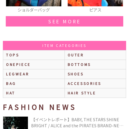
ショルダーバッグ
ピアス
ロ
SEE MORE
ITEM CATEGORIES
TOPS
OUTER
ONEPIECE
BOTTOMS
LEGWEAR
SHOES
BAG
ACCESSORIES
HAT
HAIR STYLE
FASHION NEWS
【イベントレポート】BABY, THE STARS SHINE
BRIGHT / ALICE and the PIRATES BRAND-NEW