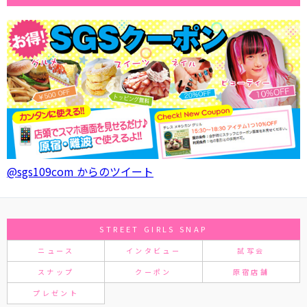
@sgs109com からのツイート
STREET GIRLS SNAP
ニュース
インタビュー
試写会
スナップ
クーポン
原宿店舗
プレゼント