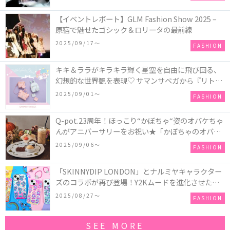
【イベントレポート】GLM Fashion Show 2025 –
原宿で魅せたゴシック＆ロリータの最前線
2025/09/17〜
FASHION
キキ＆ララがキラキラ輝く星空を自由に飛び回る、
幻想的な世界観を表現♡ サマンサベガから『リトル
ツインスターズ』50周年アニバーサリーイヤー』を
2025/09/01〜
FASHION
記念したコレクションが登場
Q-pot.23周年！ほっこり“かぼちゃ“姿のオバケちゃ
んがアニバーサリーをお祝い★「かぼちゃのオバケ
ーキアクセサリー」が新発売！Q-pot CAFE.では
2025/09/06〜
FASHION
「かぼちゃのオバケーキプレート」も登場
「SKINNYDIP LONDON」とナルミヤキャラクター
ズのコラボが再び登場！Y2Kムードを進化させた新
作コレクションを発売♪
2025/08/27〜
FASHION
SEE MORE