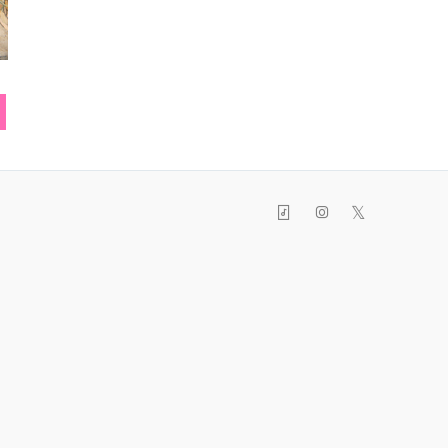
ピアス
リュック
シャ
𝕏