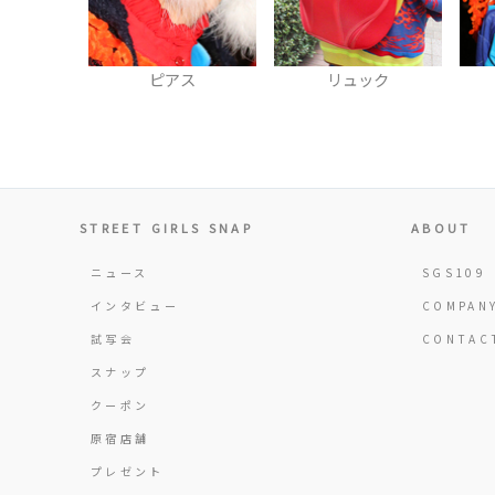
ス
リュック
シャツ
STREET GIRLS SNAP
ABOUT
ニュース
SGS109
インタビュー
COMPAN
試写会
CONTAC
スナップ
クーポン
原宿店舗
プレゼント