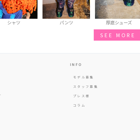
パンツ
厚底シューズ
ニット帽
SEE MORE
INFO
モデル募集
Y
スタッフ募集
T
プレス様
コラム