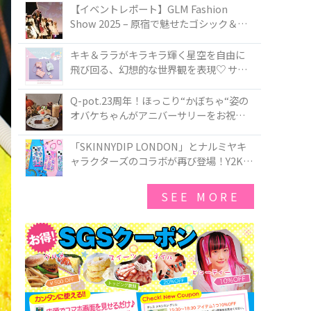
TOKYO
【イベントレポート】GLM Fashion
Show 2025 – 原宿で魅せたゴシック＆ロ
リータの最前線
キキ＆ララがキラキラ輝く星空を自由に
飛び回る、幻想的な世界観を表現♡ サマ
ンサベガから『リトルツインスターズ』
50周年アニバーサリーイヤー』を記念し
Q-pot.23周年！ほっこり“かぼちゃ“姿の
たコレクションが登場
オバケちゃんがアニバーサリーをお祝い
★「かぼちゃのオバケーキアクセサリ
ー」が新発売！Q-pot CAFE.では「かぼち
「SKINNYDIP LONDON」とナルミヤキ
ゃのオバケーキプレート」も登場
ャラクターズのコラボが再び登場！Y2Kム
ードを進化させた新作コレクションを発
売♪
SEE MORE