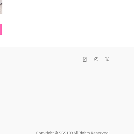
リング
Tシャツ
ネック
𝕏
Copyright © SGS109 All Rights Reserved.