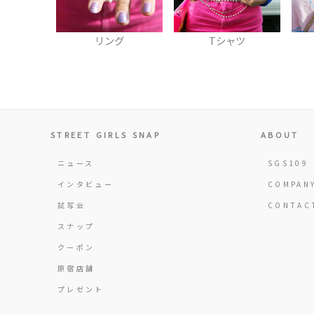
グ
Tシャツ
ネックレス
STREET GIRLS SNAP
ABOUT
ニュース
SGS109
インタビュー
COMPAN
試写会
CONTAC
スナップ
クーポン
原宿店舗
プレゼント