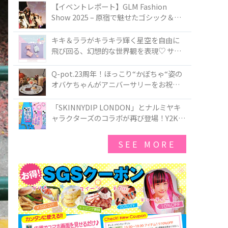
TOKYO
【イベントレポート】GLM Fashion
Show 2025 – 原宿で魅せたゴシック＆ロ
リータの最前線
キキ＆ララがキラキラ輝く星空を自由に
飛び回る、幻想的な世界観を表現♡ サマ
ンサベガから『リトルツインスターズ』
50周年アニバーサリーイヤー』を記念し
Q-pot.23周年！ほっこり“かぼちゃ“姿の
たコレクションが登場
オバケちゃんがアニバーサリーをお祝い
★「かぼちゃのオバケーキアクセサリ
ー」が新発売！Q-pot CAFE.では「かぼち
「SKINNYDIP LONDON」とナルミヤキ
ゃのオバケーキプレート」も登場
ャラクターズのコラボが再び登場！Y2Kム
ードを進化させた新作コレクションを発
売♪
SEE MORE