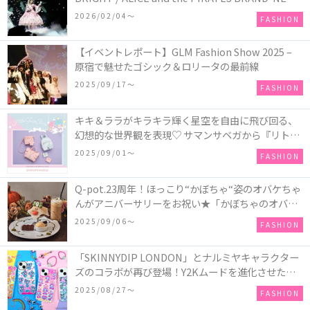
COLLECTION in TOKYO
2026/02/04〜
FASHION
【イベントレポート】GLM Fashion Show 2025 –
原宿で魅せたゴシック＆ロリータの最前線
2025/09/17〜
FASHION
キキ＆ララがキラキラ輝く星空を自由に飛び回る、
幻想的な世界観を表現♡ サマンサベガから『リトル
ツインスターズ』50周年アニバーサリーイヤー』を
2025/09/01〜
FASHION
記念したコレクションが登場
Q-pot.23周年！ほっこり“かぼちゃ“姿のオバケちゃ
んがアニバーサリーをお祝い★「かぼちゃのオバケ
ーキアクセサリー」が新発売！Q-pot CAFE.では
2025/09/06〜
FASHION
「かぼちゃのオバケーキプレート」も登場
「SKINNYDIP LONDON」とナルミヤキャラクター
ズのコラボが再び登場！Y2Kムードを進化させた新
作コレクションを発売♪
2025/08/27〜
FASHION