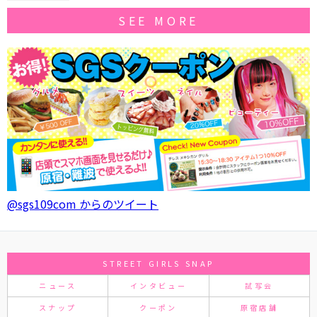
SEE MORE
@sgs109com からのツイート
STREET GIRLS SNAP
ニュース
インタビュー
試写会
スナップ
クーポン
原宿店舗