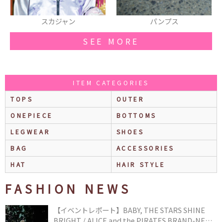
パンプス
スマフォカバー
SEE MORE
ITEM CATEGORIES
TOPS
OUTER
ONEPIECE
BOTTOMS
LEGWEAR
SHOES
BAG
ACCESSORIES
HAT
HAIR STYLE
FASHION NEWS
【イベントレポート】BABY, THE STARS SHINE
BRIGHT / ALICE and the PIRATES BRAND-NEW