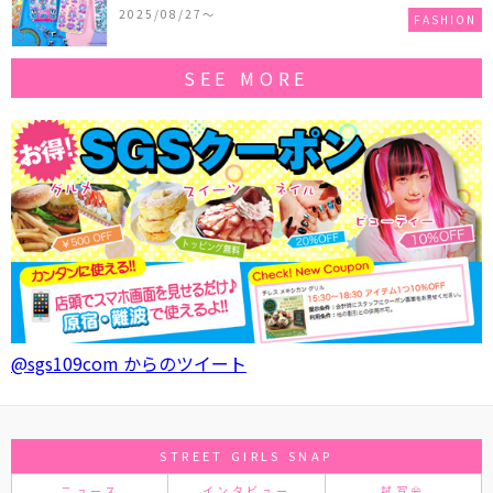
作コレクションを発売♪
2025/08/27〜
FASHION
SEE MORE
@sgs109com からのツイート
STREET GIRLS SNAP
ニュース
インタビュー
試写会