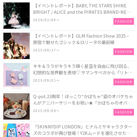
【イベントレポート】BABY, THE STARS SHINE
BRIGHT / ALICE and the PIRATES BRAND-NEW
COLLECTION in TOKYO
2026/02/04〜
FASHION
【イベントレポート】GLM Fashion Show 2025 –
原宿で魅せたゴシック＆ロリータの最前線
2025/09/17〜
FASHION
キキ＆ララがキラキラ輝く星空を自由に飛び回る、
幻想的な世界観を表現♡ サマンサベガから『リトル
ツインスターズ』50周年アニバーサリーイヤー』を
2025/09/01〜
FASHION
記念したコレクションが登場
Q-pot.23周年！ほっこり“かぼちゃ“姿のオバケちゃ
んがアニバーサリーをお祝い★「かぼちゃのオバケ
ーキアクセサリー」が新発売！Q-pot CAFE.では
2025/09/06〜
FASHION
「かぼちゃのオバケーキプレート」も登場
「SKINNYDIP LONDON」とナルミヤキャラクター
ズのコラボが再び登場！Y2Kムードを進化させた新