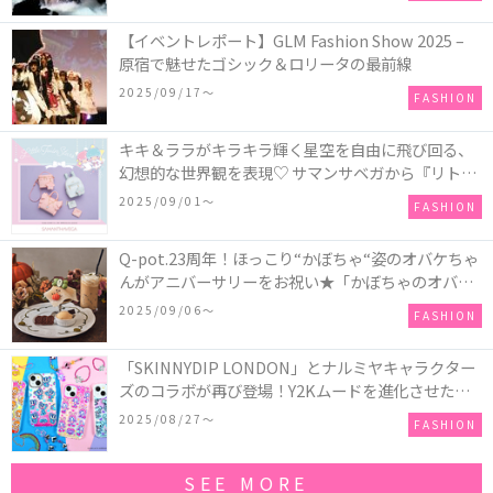
【イベントレポート】GLM Fashion Show 2025 –
原宿で魅せたゴシック＆ロリータの最前線
2025/09/17〜
FASHION
キキ＆ララがキラキラ輝く星空を自由に飛び回る、
幻想的な世界観を表現♡ サマンサベガから『リトル
ツインスターズ』50周年アニバーサリーイヤー』を
2025/09/01〜
FASHION
記念したコレクションが登場
Q-pot.23周年！ほっこり“かぼちゃ“姿のオバケちゃ
んがアニバーサリーをお祝い★「かぼちゃのオバケ
ーキアクセサリー」が新発売！Q-pot CAFE.では
2025/09/06〜
FASHION
「かぼちゃのオバケーキプレート」も登場
「SKINNYDIP LONDON」とナルミヤキャラクター
ズのコラボが再び登場！Y2Kムードを進化させた新
作コレクションを発売♪
2025/08/27〜
FASHION
SEE MORE