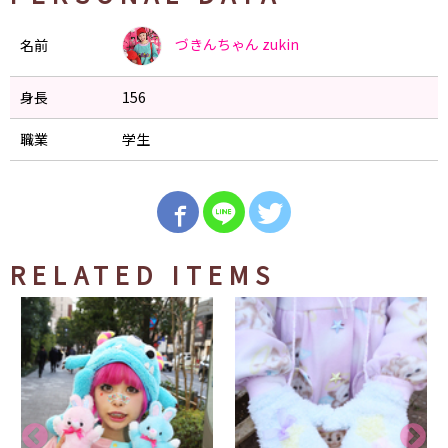
づきんちゃん
zukin
名前
身長
156
職業
学生
RELATED ITEMS