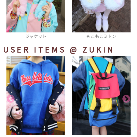
もこもこミトン
コート
USER ITEMS
@ ZUKIN