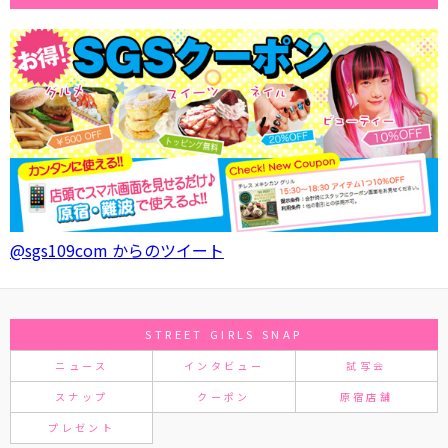
@sgs109com からのツイート
STREET GIRLS SNAP
ニュース
インタビュー
試写会
スナップ
クーポン
原宿店舗
プレゼント