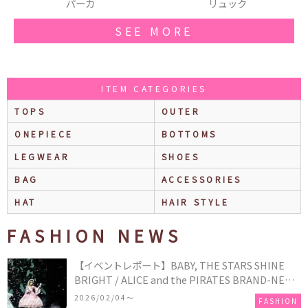
リュック
リング
SEE MORE
ITEM CATEGORIES
TOPS
OUTER
ONEPIECE
BOTTOMS
LEGWEAR
SHOES
BAG
ACCESSORIES
HAT
HAIR STYLE
FASHION NEWS
【イベントレポート】BABY, THE STARS SHINE
BRIGHT / ALICE and the PIRATES BRAND-NEW
COLLECTION in TOKYO
2026/02/04〜
FASHION