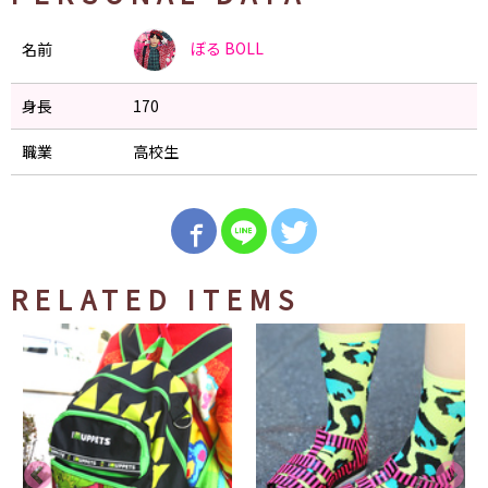
ぼる
BOLL
名前
身長
170
職業
高校生
RELATED ITEMS