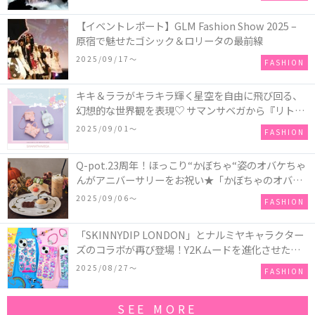
【イベントレポート】GLM Fashion Show 2025 –
原宿で魅せたゴシック＆ロリータの最前線
2025/09/17〜
FASHION
キキ＆ララがキラキラ輝く星空を自由に飛び回る、
幻想的な世界観を表現♡ サマンサベガから『リトル
ツインスターズ』50周年アニバーサリーイヤー』を
2025/09/01〜
FASHION
記念したコレクションが登場
Q-pot.23周年！ほっこり“かぼちゃ“姿のオバケちゃ
んがアニバーサリーをお祝い★「かぼちゃのオバケ
ーキアクセサリー」が新発売！Q-pot CAFE.では
2025/09/06〜
FASHION
「かぼちゃのオバケーキプレート」も登場
「SKINNYDIP LONDON」とナルミヤキャラクター
ズのコラボが再び登場！Y2Kムードを進化させた新
作コレクションを発売♪
2025/08/27〜
FASHION
SEE MORE