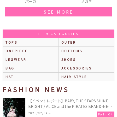
メガネ
シャツ
SEE MORE
ITEM CATEGORIES
TOPS
OUTER
ONEPIECE
BOTTOMS
LEGWEAR
SHOES
BAG
ACCESSORIES
HAT
HAIR STYLE
FASHION NEWS
【イベントレポート】BABY, THE STARS SHINE
BRIGHT / ALICE and the PIRATES BRAND-NEW
COLLECTION in TOKYO
2026/02/04〜
FASHION