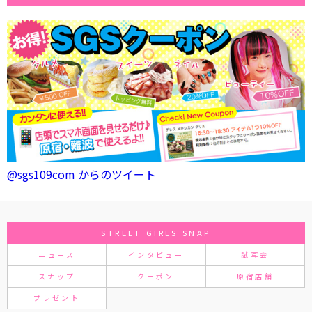
@sgs109com からのツイート
STREET GIRLS SNAP
ニュース
インタビュー
試写会
スナップ
クーポン
原宿店舗
プレゼント