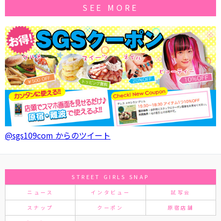
SEE MORE
@sgs109com からのツイート
STREET GIRLS SNAP
ニュース
インタビュー
試写会
スナップ
クーポン
原宿店舗