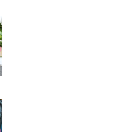
パーカ
リュック
リボ