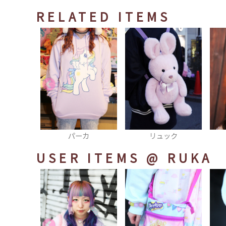
RELATED ITEMS
カ
リュック
リボン
USER ITEMS
@ RUKA