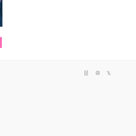
カーディガン
ショルダーバッグ
ブレス
𝕏