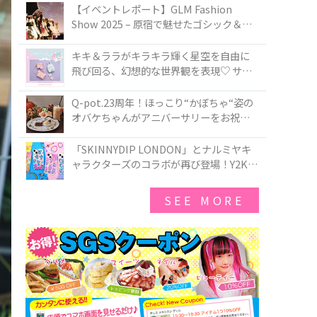
TOKYO
【イベントレポート】GLM Fashion
Show 2025 – 原宿で魅せたゴシック＆ロ
リータの最前線
キキ＆ララがキラキラ輝く星空を自由に
飛び回る、幻想的な世界観を表現♡ サマ
ンサベガから『リトルツインスターズ』
50周年アニバーサリーイヤー』を記念し
Q-pot.23周年！ほっこり“かぼちゃ“姿の
たコレクションが登場
オバケちゃんがアニバーサリーをお祝い
★「かぼちゃのオバケーキアクセサリ
ー」が新発売！Q-pot CAFE.では「かぼち
「SKINNYDIP LONDON」とナルミヤキ
ゃのオバケーキプレート」も登場
ャラクターズのコラボが再び登場！Y2Kム
ードを進化させた新作コレクションを発
売♪
SEE MORE