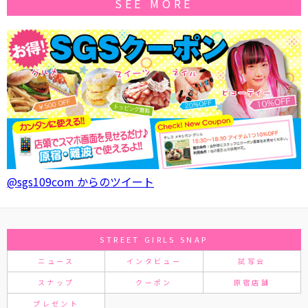
SEE MORE
@sgs109com からのツイート
STREET GIRLS SNAP
ニュース
インタビュー
試写会
スナップ
クーポン
原宿店舗
プレゼント