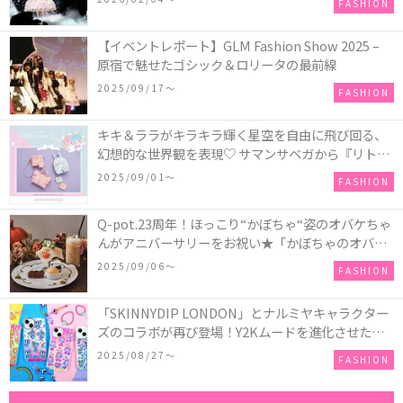
FASHION
【イベントレポート】GLM Fashion Show 2025 –
原宿で魅せたゴシック＆ロリータの最前線
2025/09/17〜
FASHION
キキ＆ララがキラキラ輝く星空を自由に飛び回る、
幻想的な世界観を表現♡ サマンサベガから『リトル
ツインスターズ』50周年アニバーサリーイヤー』を
2025/09/01〜
FASHION
記念したコレクションが登場
Q-pot.23周年！ほっこり“かぼちゃ“姿のオバケちゃ
んがアニバーサリーをお祝い★「かぼちゃのオバケ
ーキアクセサリー」が新発売！Q-pot CAFE.では
2025/09/06〜
FASHION
「かぼちゃのオバケーキプレート」も登場
「SKINNYDIP LONDON」とナルミヤキャラクター
ズのコラボが再び登場！Y2Kムードを進化させた新
作コレクションを発売♪
2025/08/27〜
FASHION