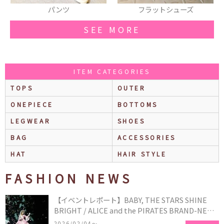
フラットシューズ
RRR LOGO COACH JACKET
SEE MORE
ITEM CATEGORIES
TOPS
OUTER
ONEPIECE
BOTTOMS
LEGWEAR
SHOES
BAG
ACCESSORIES
HAT
HAIR STYLE
FASHION NEWS
【イベントレポート】BABY, THE STARS SHINE
BRIGHT / ALICE and the PIRATES BRAND-NEW
COLLECTION in TOKYO
2026/02/04〜