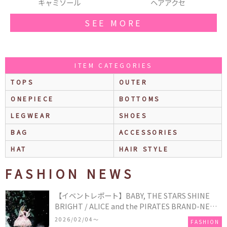
ヘアアクセ
スニーカー
SEE MORE
ITEM CATEGORIES
TOPS
OUTER
ONEPIECE
BOTTOMS
LEGWEAR
SHOES
BAG
ACCESSORIES
HAT
HAIR STYLE
FASHION NEWS
【イベントレポート】BABY, THE STARS SHINE
BRIGHT / ALICE and the PIRATES BRAND-NEW
COLLECTION in TOKYO
2026/02/04〜
FASHION