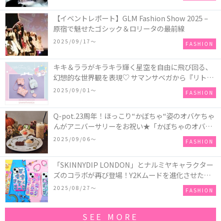
【イベントレポート】GLM Fashion Show 2025 –
原宿で魅せたゴシック＆ロリータの最前線
2025/09/17〜
FASHION
キキ＆ララがキラキラ輝く星空を自由に飛び回る、
幻想的な世界観を表現♡ サマンサベガから『リトル
ツインスターズ』50周年アニバーサリーイヤー』を
2025/09/01〜
FASHION
記念したコレクションが登場
Q-pot.23周年！ほっこり“かぼちゃ“姿のオバケちゃ
んがアニバーサリーをお祝い★「かぼちゃのオバケ
ーキアクセサリー」が新発売！Q-pot CAFE.では
2025/09/06〜
FASHION
「かぼちゃのオバケーキプレート」も登場
「SKINNYDIP LONDON」とナルミヤキャラクター
ズのコラボが再び登場！Y2Kムードを進化させた新
作コレクションを発売♪
2025/08/27〜
FASHION
SEE MORE