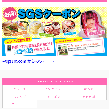
@sgs109com からのツイート
STREET GIRLS SNAP
ニュース
インタビュー
試写会
スナップ
クーポン
原宿店舗
プレゼント