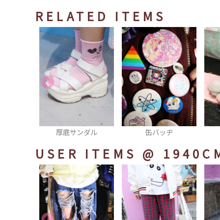
RELATED ITEMS
ンダル
缶バッヂ
スニーカー
USER ITEMS
@ 1940C