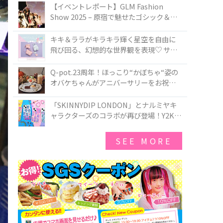
TOKYO
【イベントレポート】GLM Fashion
Show 2025 – 原宿で魅せたゴシック＆ロ
リータの最前線
キキ＆ララがキラキラ輝く星空を自由に
飛び回る、幻想的な世界観を表現♡ サマ
ンサベガから『リトルツインスターズ』
50周年アニバーサリーイヤー』を記念し
Q-pot.23周年！ほっこり“かぼちゃ“姿の
たコレクションが登場
オバケちゃんがアニバーサリーをお祝い
★「かぼちゃのオバケーキアクセサリ
ー」が新発売！Q-pot CAFE.では「かぼち
「SKINNYDIP LONDON」とナルミヤキ
ゃのオバケーキプレート」も登場
ャラクターズのコラボが再び登場！Y2Kム
ードを進化させた新作コレクションを発
売♪
SEE MORE