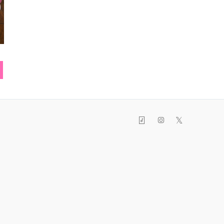
デニム
パンツ
ソッ
𝕏