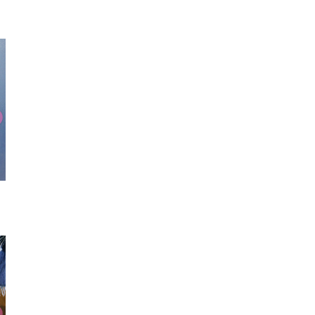
厚底サンダル
缶バッヂ
スニー